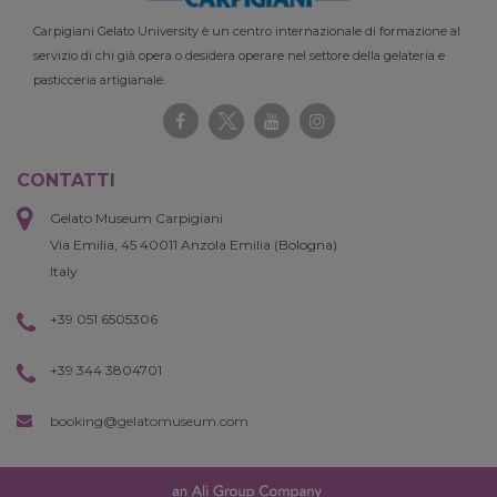
Carpigiani Gelato University è un centro internazionale di formazione al
servizio di chi già opera o desidera operare nel settore della gelateria e
pasticceria artigianale.
CONTATTI
Gelato Museum Carpigiani
Via Emilia, 45 40011 Anzola Emilia (Bologna)
Italy
+39 051 6505306
+39 344 3804701
booking@gelatomuseum.com