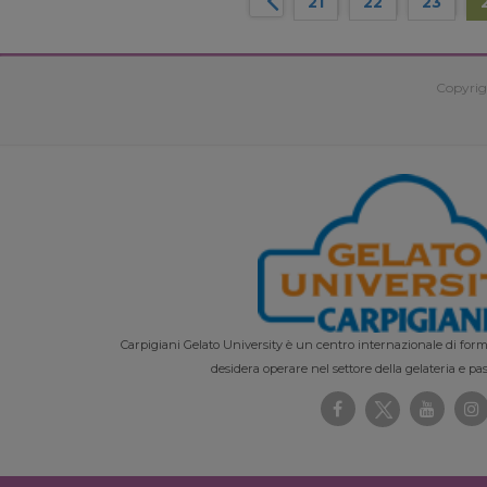
21
22
23
Copyrig
Carpigiani Gelato University è un centro internazionale di forma
desidera operare nel settore della gelateria e pas