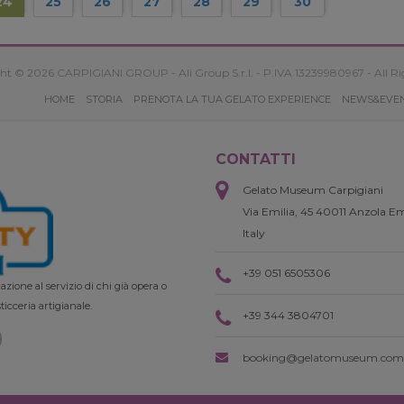
24
25
26
27
28
29
30
ht © 2026 CARPIGIANI GROUP - Ali Group S.r.l. - P.IVA 13239980967 - All Ri
HOME
STORIA
PRENOTA LA TUA GELATO EXPERIENCE
NEWS&EVE
CONTATTI
Gelato Museum Carpigiani
Via Emilia, 45 40011 Anzola Em
Italy
+39 051 6505306
zione al servizio di chi già opera o
ticceria artigianale.
+39 344 3804701
booking@gelatomuseum.com