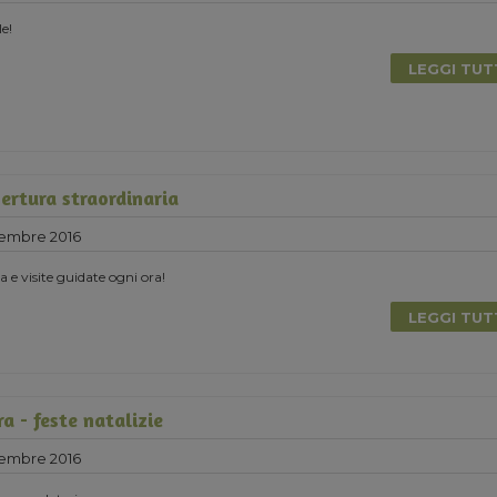
e!
LEGGI TU
ertura straordinaria
cembre 2016
 e visite guidate ogni ora!
LEGGI TU
ra - feste natalizie
cembre 2016