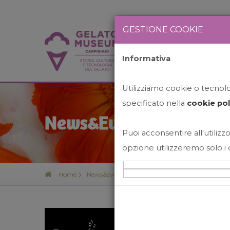
GESTIONE COOKIE
Informativa
HOME
STO
Utilizziamo cookie o tecnolog
specificato nella
cookie pol
News&Events
Puoi acconsentire all'utilizzo
opzione utilizzeremo solo i 
Home
News&events