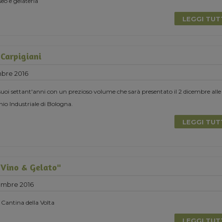
seo e gelateria
LEGGI TU
 Carpigiani
bre 2016
 suoi settant'anni con un prezioso volume che sarà presentato il 2 dicembre alle
io Industriale di Bologna.
LEGGI TU
Vino & Gelato"
embre 2016
 Cantina della Volta
LEGGI TU