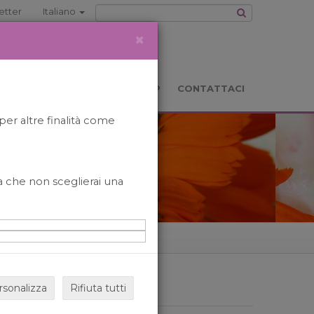
etter
Italiano
×
TS
LOCATION
BOOKSHOP
CONTATTACI
per altre finalità come
o a che non sceglierai una
rsonalizza
Rifiuta tutti
ARCHIVIO