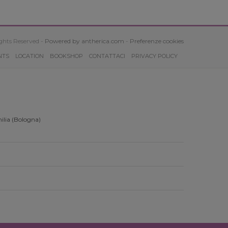
ghts Reserved -
Powered by antherica.com
-
Preferenze cookies
NTS
LOCATION
BOOKSHOP
CONTATTACI
PRIVACY POLICY
ilia (Bologna)