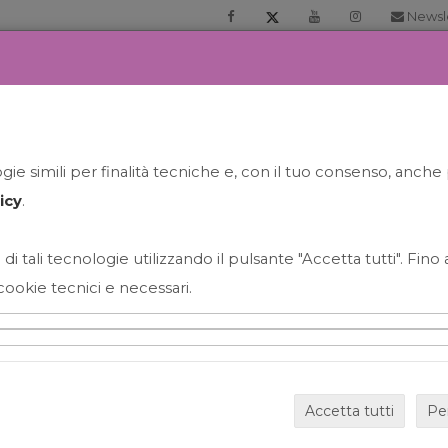
Newsl
RIA
PRENOTA LA TUA GELATO EXPERIENCE
NEWS&EVEN
ie simili per finalità tecniche e, con il tuo consenso, anche 
icy
.
 di tali tecnologie utilizzando il pulsante "Accetta tutti". Fin
cookie tecnici e necessari.
HAPPY HOUR GRECO CON
Accetta tutti
Pe