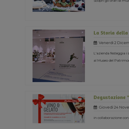
Scopri gli orari di mu
La Storia della
Venerdi 2 Dicem
L'azienda festeggia i
al Museo del Patrimon
Degustazione "
Giovedi 24 Nov
in collaborazione con