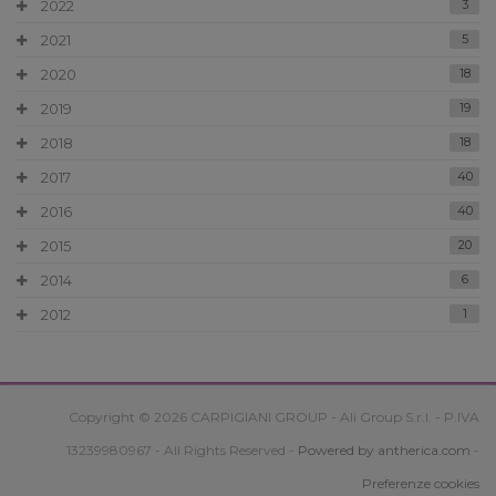
2022
3
2021
5
2020
18
2019
19
2018
18
2017
40
2016
40
2015
20
2014
6
2012
1
Copyright © 2026 CARPIGIANI GROUP - Ali Group S.r.l. - P.IVA
13239980967 - All Rights Reserved -
Powered by antherica.com
-
Preferenze cookies