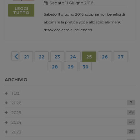
Sabato 11 Giugno 2016
LEGGI
TUTTO
Sabato 11 giugno 2016, scopriamo i benefici di
abbinare la pratica yoga allo speciale menù
detox dedicato al bellessere!
21
22
23
24
25
26
27
28
29
30
ARCHIVIO
Tutti
2026
7
2025
49
2024
46
2023
29