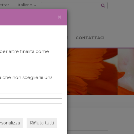
etter
Italiano
×
TS
LOCATION
BOOKSHOP
CONTATTACI
per altre finalità come
o a che non sceglierai una
rsonalizza
Rifiuta tutti
ARCHIVIO