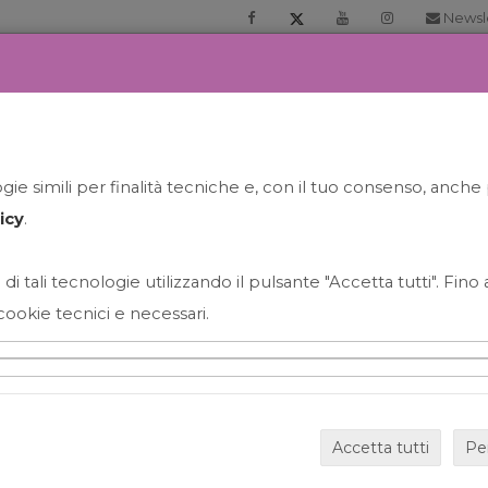
Newsl
RIA
PRENOTA LA TUA GELATO EXPERIENCE
NEWS&EVEN
ie simili per finalità tecniche e, con il tuo consenso, anche 
icy
.
 di tali tecnologie utilizzando il pulsante "Accetta tutti". Fin
cookie tecnici e necessari.
HAPPY HOUR GRECO CON
Accetta tutti
Pe