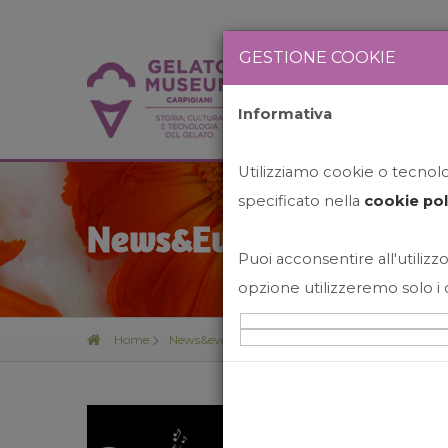
GESTIONE COOKIE
Informativa
HOME
STO
Utilizziamo cookie o tecnolog
specificato nella
cookie pol
News&Events
Puoi acconsentire all'utilizzo
opzione utilizzeremo solo i 
Home
News&events