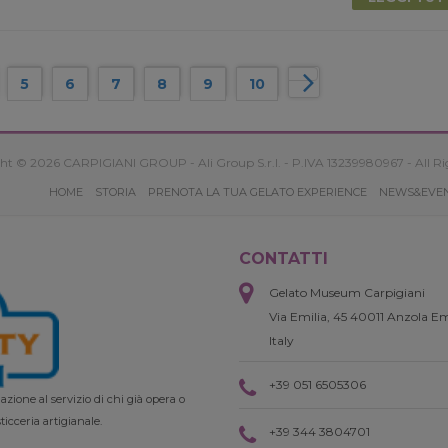
5
6
7
8
9
10
ht © 2026 CARPIGIANI GROUP - Ali Group S.r.l. - P.IVA 13239980967 - All Ri
HOME
STORIA
PRENOTA LA TUA GELATO EXPERIENCE
NEWS&EVE
CONTATTI
Gelato Museum Carpigiani
Via Emilia, 45 40011 Anzola Em
Italy
+39 051 6505306
zione al servizio di chi già opera o
ticceria artigianale.
+39 344 3804701