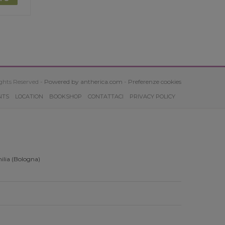
ghts Reserved -
Powered by antherica.com
-
Preferenze cookies
NTS
LOCATION
BOOKSHOP
CONTATTACI
PRIVACY POLICY
ilia (Bologna)