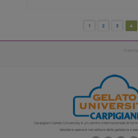
1
2
3
4
Copyrig
Carpigiani Gelato University è un centro internazionale di forma
desidera operare nel settore della gelateria e pas