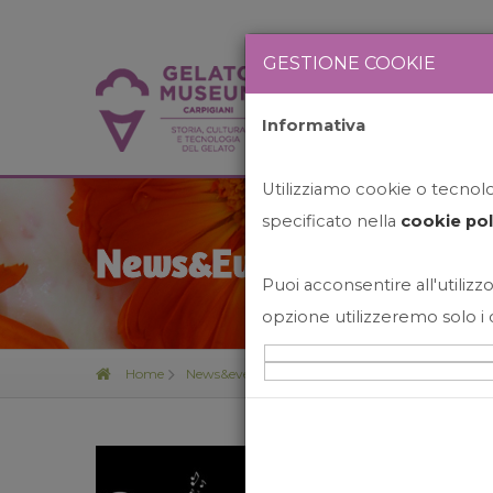
GESTIONE COOKIE
Informativa
HOME
STO
Utilizziamo cookie o tecnolog
specificato nella
cookie pol
News&Events
Puoi acconsentire all'utilizzo
opzione utilizzeremo solo i 
Home
News&events