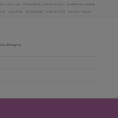
ghts Reserved -
Powered by antherica.com
-
Preferenze cookies
NTS
LOCATION
BOOKSHOP
CONTATTACI
PRIVACY POLICY
ilia (Bologna)