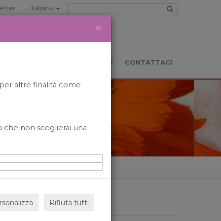
etter
Italiano
×
TS
LOCATION
BOOKSHOP
CONTATTACI
per altre finalità come
o a che non sceglierai una
rsonalizza
Rifiuta tutti
ARCHIVIO