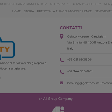
ht © 2026 CARPIGIANI GROUP - Ali Group S.r.l. - P.IVA 13239980967 - All Ri
HOME
STORIA
PRENOTA LA TUA GELATO EXPERIENCE
NEWS&EVE
CONTATTI
Gelato Museum Carpigiani
Via Emilia, 45 40011 Anzola Em
Italy
+39 051 6505306
zione al servizio di chi già opera o
ticceria artigianale.
+39 344 3804701
booking@gelatomuseum.com