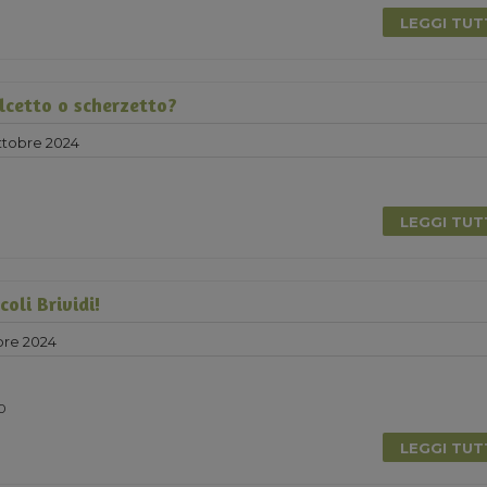
LEGGI TU
lcetto o scherzetto?
ttobre 2024
LEGGI TU
coli Brividi!
bre 2024
0
LEGGI TU