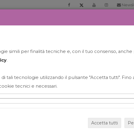
Newsl
RIA
PRENOTA LA TUA GELATO EXPERIENCE
NEWS&EVEN
ie simili per finalità tecniche e, con il tuo consenso, anche 
icy
.
 di tali tecnologie utilizzando il pulsante "Accetta tutti". Fin
cookie tecnici e necessari.
HAPPY HOUR GRECO CON
Accetta tutti
Pe