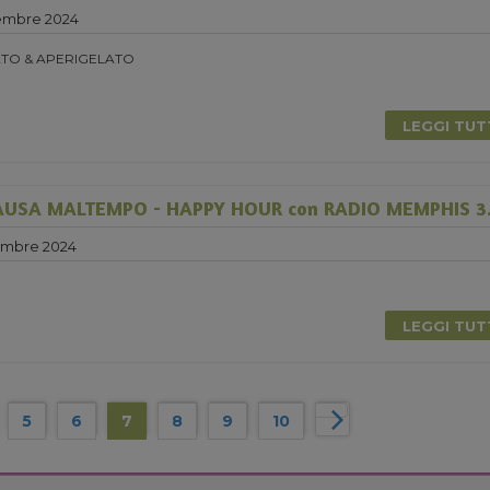
embre 2024
TO & APERIGELATO
LEGGI TU
USA MALTEMPO - HAPPY HOUR con RADIO MEMPHIS 3.
embre 2024
LEGGI TU
5
6
7
8
9
10