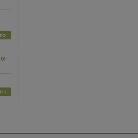
TTO
0!
TTO