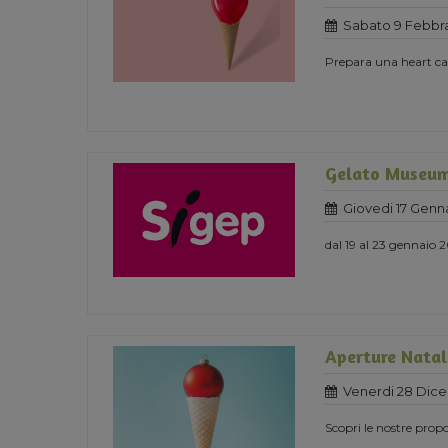
Sabato 9 Febbra
Prepara una heart cak
Gelato Museum
Giovedi 17 Genn
dal 19 al 23 gennaio 
Aperture Natali
Venerdi 28 Dic
Scopri le nostre propo