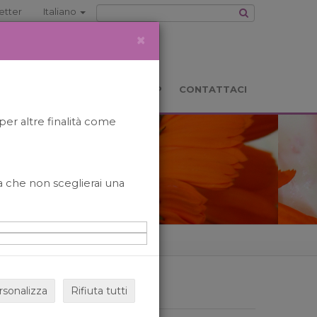
etter
Italiano
×
TS
LOCATION
BOOKSHOP
CONTATTACI
per altre finalità come
o a che non sceglierai una
rsonalizza
Rifiuta tutti
ARCHIVIO