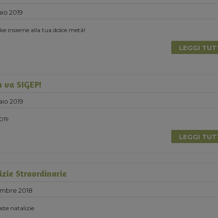
io 2019
e insieme alla tua dolce metà!
LEGGI TU
 va SIGEP!
aio 2019
2019
LEGGI TU
zie Straordinarie
embre 2018
ste natalizie