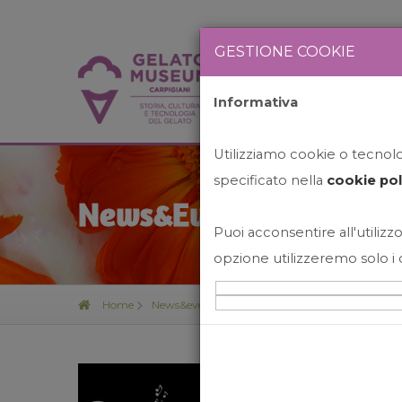
GESTIONE COOKIE
Informativa
HOME
STO
Utilizziamo cookie o tecnolog
specificato nella
cookie pol
News&Events
Puoi acconsentire all'utilizzo
opzione utilizzeremo solo i 
Home
News&events