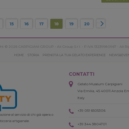
15
16
17
18
19
20
ht © 2026 CARPIGIANI GROUP - Ali Group S.r.l. - P.IVA 13239980967 - All Ri
HOME
STORIA
PRENOTA LA TUA GELATO EXPERIENCE
NEWS&EVE
CONTATTI
Gelato Museum Carpigiani
Via Emilia, 45 40011 Anzola Em
Italy
+39 051 6505306
zione al servizio di chi già opera o
ticceria artigianale.
+39 344 3804701