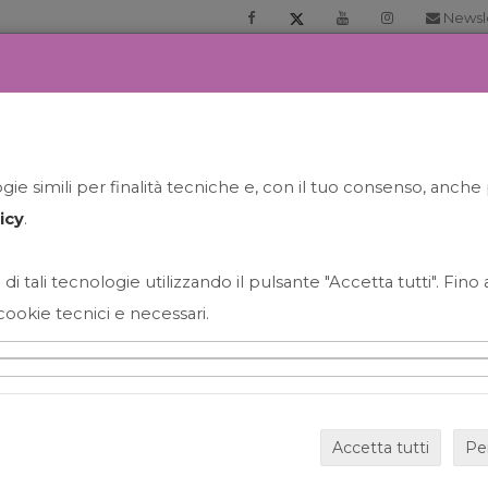
Newsl
RIA
PRENOTA LA TUA GELATO EXPERIENCE
NEWS&EVEN
ie simili per finalità tecniche e, con il tuo consenso, anche 
icy
.
 di tali tecnologie utilizzando il pulsante "Accetta tutti". Fin
cookie tecnici e necessari.
HAPPY HOUR GRECO CON
Accetta tutti
Pe