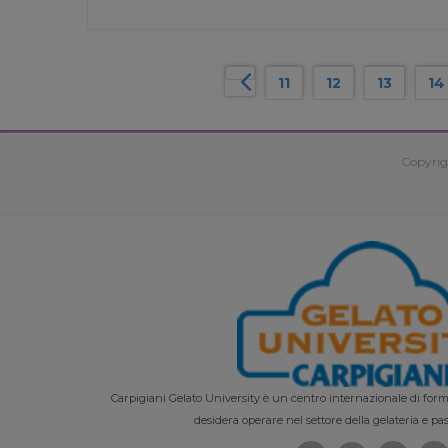
11
12
13
14
Copyrig
Carpigiani Gelato University è un centro internazionale di forma
desidera operare nel settore della gelateria e pas