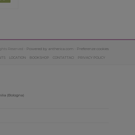
ghts Reserved -
Powered by antherica.com
-
Preferenze cookies
NTS
LOCATION
BOOKSHOP
CONTATTACI
PRIVACY POLICY
ilia (Bologna)