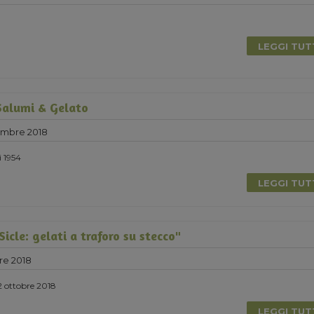
LEGGI TU
Salumi & Gelato
embre 2018
i 1954
LEGGI TU
icle: gelati a traforo su stecco"
re 2018
2 ottobre 2018
LEGGI TU