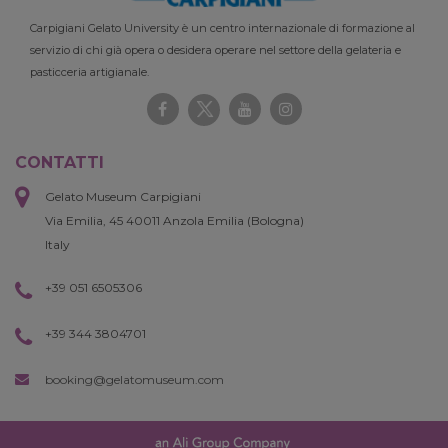
Carpigiani Gelato University è un centro internazionale di formazione al
servizio di chi già opera o desidera operare nel settore della gelateria e
pasticceria artigianale.
CONTATTI
Gelato Museum Carpigiani
Via Emilia, 45 40011 Anzola Emilia (Bologna)
Italy
+39 051 6505306
+39 344 3804701
booking@gelatomuseum.com