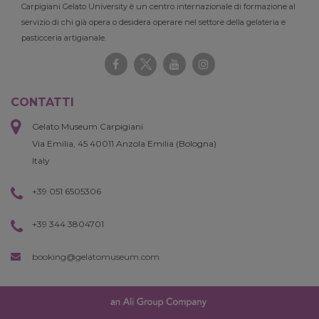
Carpigiani Gelato University è un centro internazionale di formazione al
servizio di chi già opera o desidera operare nel settore della gelateria e
pasticceria artigianale.
CONTATTI
Gelato Museum Carpigiani
Via Emilia, 45 40011 Anzola Emilia (Bologna)
Italy
+39 051 6505306
+39 344 3804701
booking@gelatomuseum.com