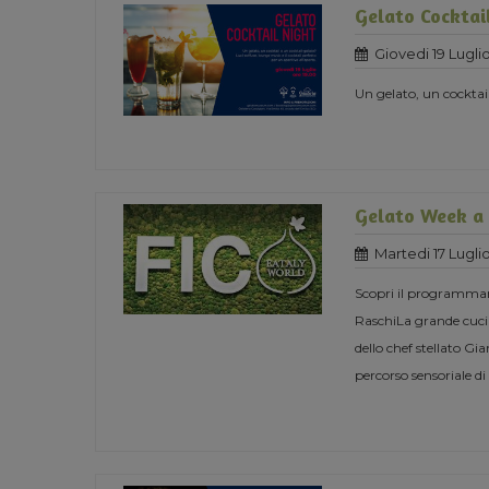
Gelato Cocktai
Giovedi 19 Lugli
Un gelato, un cocktai
Gelato Week a
Martedi 17 Lugli
Scopri il programmama
RaschiLa grande cucin
dello chef stellato Gi
percorso sensoriale di 