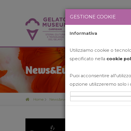
GESTIONE COOKIE
Informativa
HOME
STO
Utilizziamo cookie o tecnolog
specificato nella
cookie pol
News&Events
Puoi acconsentire all'utilizzo
opzione utilizzeremo solo i 
Home
News&events