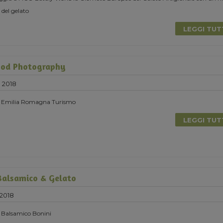
 del gelato
LEGGI TU
ood Photography
 2018
on Emilia Romagna Turismo
LEGGI TU
Balsamico & Gelato
 2018
n Balsamico Bonini