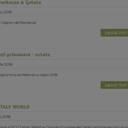
Barbecue & Gelato
no 2018
 I Signori del Barbecue
LEGGI TU
nti primavera - estate
le 2018
programma da febbraio a luglio 2018
LEGGI TU
EATALY WORLD
o 2018
gia a FICO Eataly World la Giornata Europea del Gelato Artigianale con un 