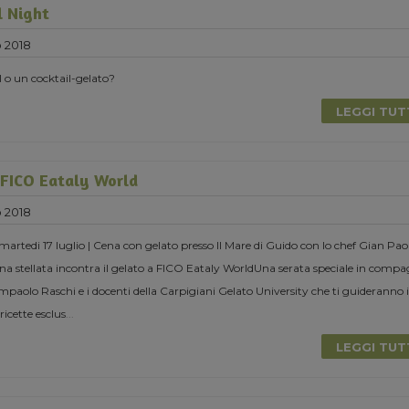
l Night
o 2018
l o un cocktail-gelato?
LEGGI TU
 FICO Eataly World
o 2018
rtedi 17 luglio | Cena con gelato presso Il Mare di Guido con lo chef Gian Pao
a stellata incontra il gelato a FICO Eataly WorldUna serata speciale in compa
ampaolo Raschi e i docenti della Carpigiani Gelato University che ti guideranno 
ricette esclus
...
LEGGI TU