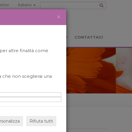
etter
Italiano
×
TS
LOCATION
BOOKSHOP
CONTATTACI
per altre finalità come
o a che non sceglierai una
rsonalizza
Rifiuta tutti
ARCHIVIO