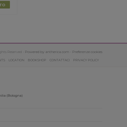
TTO
ghts Reserved -
Powered by antherica.com
-
Preferenze cookies
NTS
LOCATION
BOOKSHOP
CONTATTACI
PRIVACY POLICY
ilia (Bologna)