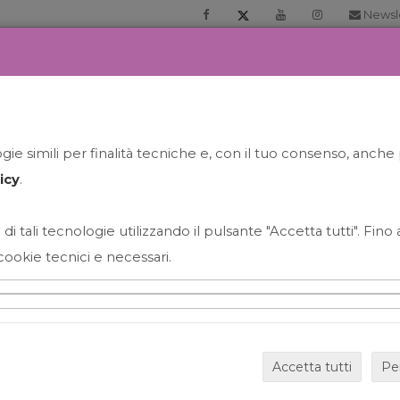
Newsl
RIA
PRENOTA LA TUA GELATO EXPERIENCE
NEWS&EVEN
ie simili per finalità tecniche e, con il tuo consenso, anche 
icy
.
 di tali tecnologie utilizzando il pulsante "Accetta tutti". Fin
cookie tecnici e necessari.
HAPPY HOUR GRECO CON
Accetta tutti
Pe