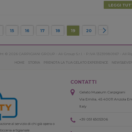
LEGGI TU
15
16
17
18
19
20
ht © 2026 CARPIGIANI GROUP - Ali Group S.r.l. - P.IVA 13239980967 - All Ri
HOME
STORIA
PRENOTA LA TUA GELATO EXPERIENCE
NEWS&EVE
CONTATTI
Gelato Museum Carpigiani
Via Emilia, 45 40011 Anzola Em
Italy
+39 051 6505306
zione al servizio di chi già opera o
ticceria artigianale.