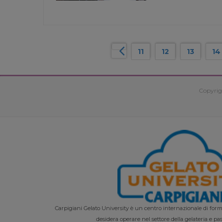
11
12
13
14
Copyrig
Carpigiani Gelato University è un centro internazionale di forma
desidera operare nel settore della gelateria e pas