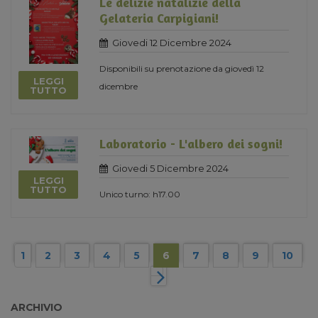
Le delizie natalizie della
Gelateria Carpigiani!
Giovedi 12 Dicembre 2024
Disponibili su prenotazione da giovedì 12
LEGGI
dicembre
TUTTO
Laboratorio - L'albero dei sogni!
Giovedi 5 Dicembre 2024
LEGGI
TUTTO
Unico turno: h17.00
1
2
3
4
5
6
7
8
9
10
ARCHIVIO