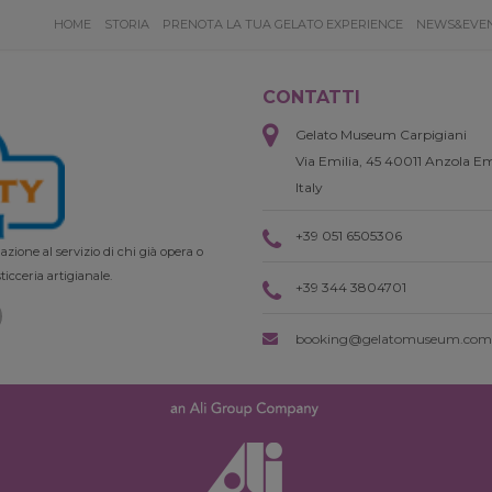
HOME
STORIA
PRENOTA LA TUA GELATO EXPERIENCE
NEWS&EVE
CONTATTI
Gelato Museum Carpigiani
Via Emilia, 45 40011 Anzola Em
Italy
+39 051 6505306
zione al servizio di chi già opera o
ticceria artigianale.
+39 344 3804701
booking@gelatomuseum.com