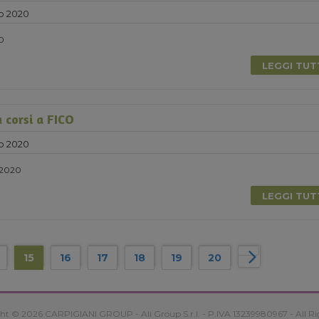
o 2020
20
LEGGI TU
 corsi a FICO
o 2020
 2020
LEGGI TU
15
16
17
18
19
20
ht © 2026 CARPIGIANI GROUP - Ali Group S.r.l. - P.IVA 13239980967 - All Ri