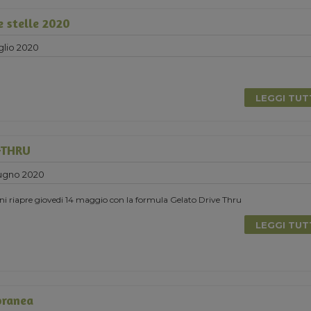
e stelle 2020
glio 2020
LEGGI TU
-THRU
ugno 2020
ni riapre giovedi 14 maggio con la formula Gelato Drive Thru
LEGGI TU
oranea