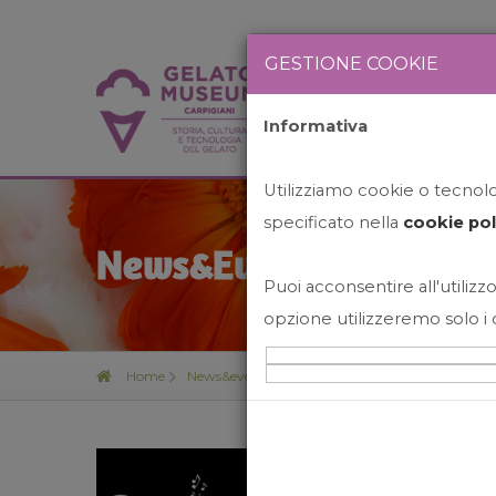
GESTIONE COOKIE
Informativa
HOME
STO
Utilizziamo cookie o tecnolog
specificato nella
cookie pol
News&Events
Puoi acconsentire all'utilizzo
opzione utilizzeremo solo i 
Home
News&events