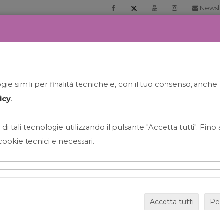
Newsl
RIA
PRENOTA LA TUA GELATO EXPERIENCE
NEWS&EVEN
ie simili per finalità tecniche e, con il tuo consenso, anche 
icy
.
 di tali tecnologie utilizzando il pulsante "Accetta tutti". Fin
cookie tecnici e necessari.
HAPPY HOUR GRECO CON
Accetta tutti
Pe