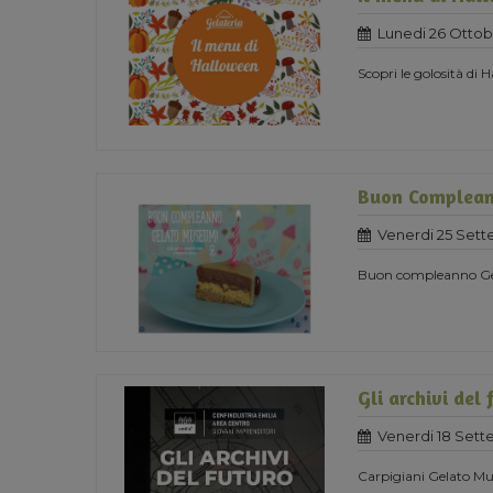
Lunedi 26 Ottob
Scopri le golosità di
Buon Complea
Venerdi 25 Set
Buon compleanno G
Gli archivi del 
Venerdi 18 Set
Carpigiani Gelato Mus