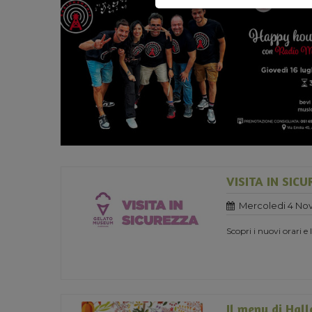
VISITA IN SIC
Mercoledi 4 No
Scopri i nuovi orari e
Il menu di Hal