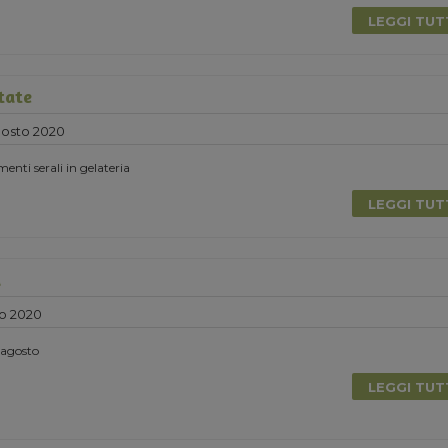
LEGGI TU
tate
gosto 2020
nti serali in gelateria
LEGGI TU
a
o 2020
i agosto
LEGGI TU