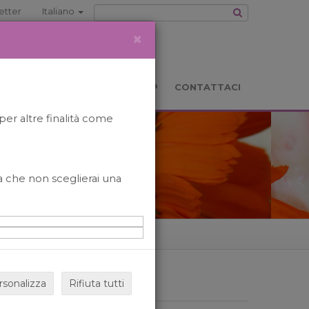
etter
Italiano
×
TS
LOCATION
BOOKSHOP
CONTATTACI
per altre finalità come
o a che non sceglierai una
rsonalizza
Rifiuta tutti
ARCHIVIO