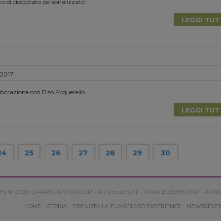
to di cioccolato personalizzato!
LEGGI TU
 2017
aborazione con Riso Acquerello
LEGGI TU
24
25
26
27
28
29
30
ht © 2026 CARPIGIANI GROUP - Ali Group S.r.l. - P.IVA 13239980967 - All Ri
HOME
STORIA
PRENOTA LA TUA GELATO EXPERIENCE
NEWS&EVE