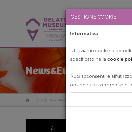
GESTIONE COOKIE
Informativa
HOME
STO
Utilizziamo cookie o tecnolog
specificato nella
cookie pol
News&Events
Puoi acconsentire all'utilizzo
opzione utilizzeremo solo i 
Home
News&events