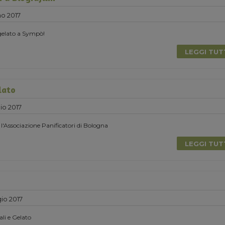
no 2017
 gelato a Sympò!
LEGGI TU
lato
o 2017
 l'Associazione Panificatori di Bologna
LEGGI TU
io 2017
li e Gelato