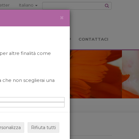
etter
Italiano
×
TS
LOCATION
BOOKSHOP
CONTATTACI
per altre finalità come
o a che non sceglierai una
rsonalizza
Rifiuta tutti
ARCHIVIO