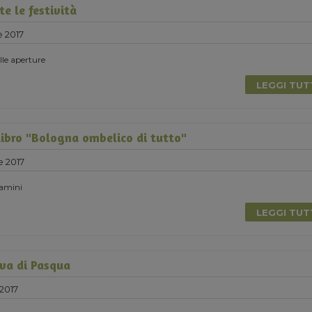
e le festività
e 2017
elle aperture
LEGGI TU
libro "Bologna ombelico di tutto"
e 2017
Damini
LEGGI TU
va di Pasqua
2017