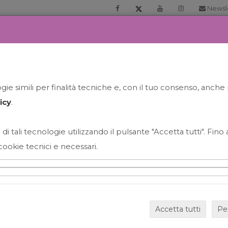
Newsl
RIA
PRENOTA LA TUA GELATO EXPERIENCE
NEWS&EVEN
ie simili per finalità tecniche e, con il tuo consenso, anche 
icy
.
 di tali tecnologie utilizzando il pulsante "Accetta tutti". Fin
cookie tecnici e necessari.
HAPPY HOUR GRECO CON
Accetta tutti
Pe