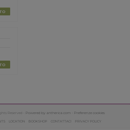
TTO
TTO
ghts Reserved -
Powered by antherica.com
-
Preferenze cookies
NTS
LOCATION
BOOKSHOP
CONTATTACI
PRIVACY POLICY