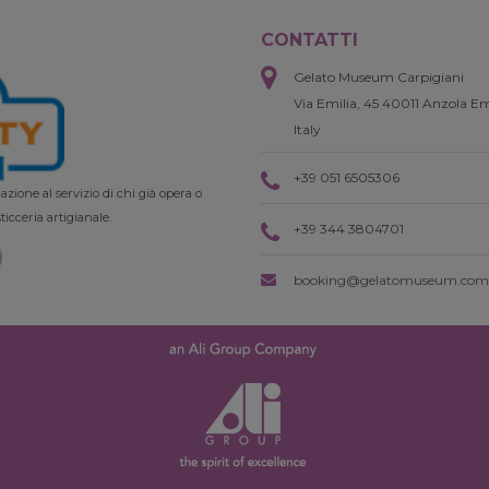
CONTATTI
Gelato Museum Carpigiani
Via Emilia, 45 40011 Anzola Em
Italy
+39 051 6505306
zione al servizio di chi già opera o
ticceria artigianale.
+39 344 3804701
booking@gelatomuseum.com