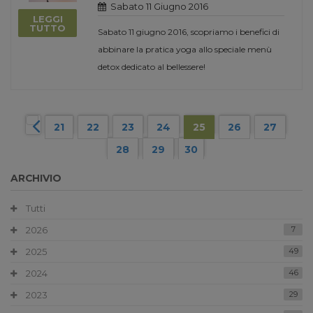
Sabato 11 Giugno 2016
LEGGI
TUTTO
Sabato 11 giugno 2016, scopriamo i benefici di
abbinare la pratica yoga allo speciale menù
detox dedicato al bellessere!
21
22
23
24
25
26
27
28
29
30
ARCHIVIO
Tutti
2026
7
2025
49
2024
46
2023
29