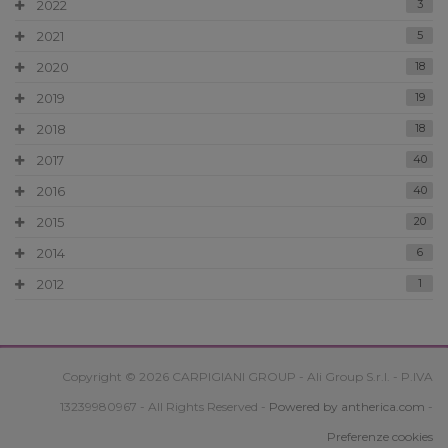
2022
3
2021
5
2020
18
2019
19
2018
18
2017
40
2016
40
2015
20
2014
6
2012
1
Copyright © 2026 CARPIGIANI GROUP - Ali Group S.r.l. - P.IVA
13239980967 - All Rights Reserved -
Powered by antherica.com
-
Preferenze cookies