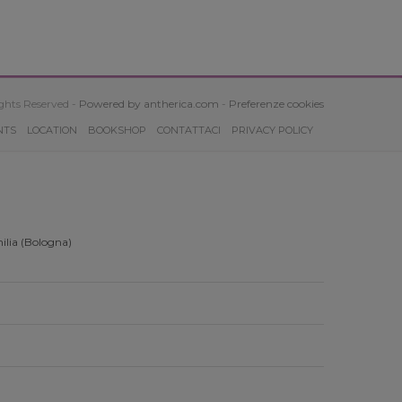
ghts Reserved -
Powered by antherica.com
-
Preferenze cookies
NTS
LOCATION
BOOKSHOP
CONTATTACI
PRIVACY POLICY
ilia (Bologna)