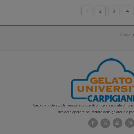
1
2
3
4
Copyrig
Carpigiani Gelato University è un centro internazionale di forma
desidera operare nel settore della gelateria e pas