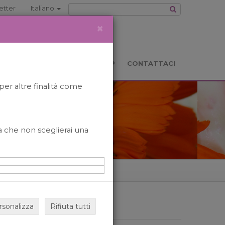
etter
Italiano
×
TS
LOCATION
BOOKSHOP
CONTATTACI
per altre finalità come
o a che non sceglierai una
rsonalizza
Rifiuta tutti
ARCHIVIO