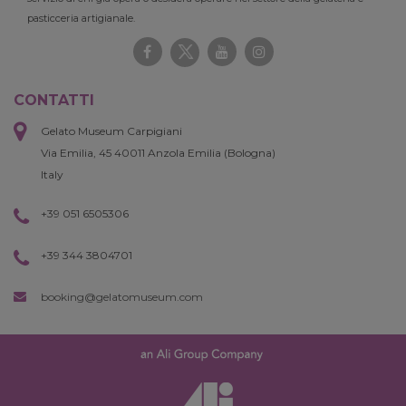
pasticceria artigianale.
CONTATTI
Gelato Museum Carpigiani
Via Emilia, 45 40011 Anzola Emilia (Bologna)
Italy
+39 051 6505306
+39 344 3804701
booking@gelatomuseum.com