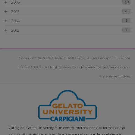
2016
40
2015
20
2014
6
2012
1
Copyright © 2026 CARPIGIANI GROUP - Ali Group S.r.l. - P.IVA
13239980967 - All Rights Reserved -
Powered by antherica.com
-
Preferenze cookies
Carpigiani Gelato University è un centro internazionale di formazione al
servizio di chi già opera o desidera operare nel settore della gelateria e