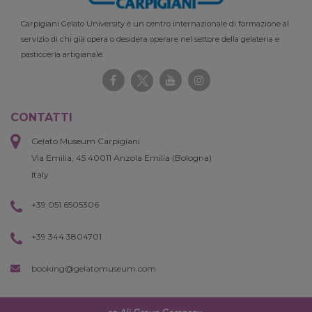
Carpigiani Gelato University è un centro internazionale di formazione al
servizio di chi già opera o desidera operare nel settore della gelateria e
pasticceria artigianale.
CONTATTI
Gelato Museum Carpigiani
Via Emilia, 45 40011 Anzola Emilia (Bologna)
Italy
+39 051 6505306
+39 344 3804701
booking@gelatomuseum.com