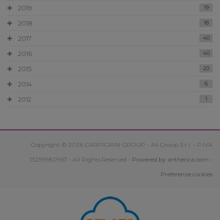
2019
19
2018
18
2017
40
2016
40
2015
20
2014
6
2012
1
Copyright © 2026 CARPIGIANI GROUP - Ali Group S.r.l. - P.IVA
13239980967 - All Rights Reserved -
Powered by antherica.com
-
Preferenze cookies