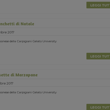
LEGGI TU
nchetti di Natale
mbre 2017
onese della Carpigiani Gelato University
LEGGI TU
sette di Marzapane
bre 2017
onese della Carpigiani Gelato University
LEGGI TU