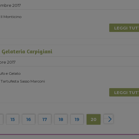
embre 2017
 Il Monticino
LEGGI TU
Gelateria Carpigiani
bre 2017
ufo e Gelato
 Tartufesta Sasso Marconi
LEGGI TU
15
16
17
18
19
20