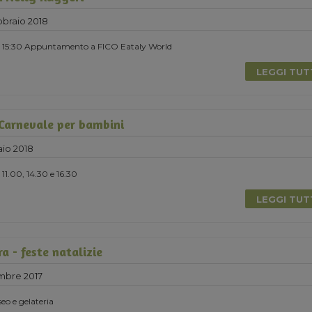
braio 2018
re 15:30 Appuntamento a FICO Eataly World
LEGGI TU
 Carnevale per bambini
io 2018
11.00, 14.30 e 16.30
LEGGI TU
ra - feste natalizie
mbre 2017
seo e gelateria