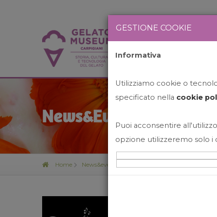
GESTIONE COOKIE
Informativa
HOME
STO
Utilizziamo cookie o tecnolog
specificato nella
cookie pol
News&Events
Puoi acconsentire all'utilizzo
opzione utilizzeremo solo i 
Home
News&events