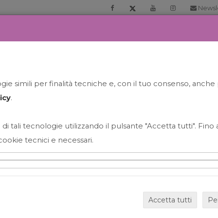
Newsl
RIA
PRENOTA LA TUA GELATO EXPERIENCE
NEWS&EVEN
ie simili per finalità tecniche e, con il tuo consenso, anche 
icy
.
 di tali tecnologie utilizzando il pulsante "Accetta tutti". Fin
cookie tecnici e necessari.
HAPPY HOUR GRECO CON
Accetta tutti
Pe