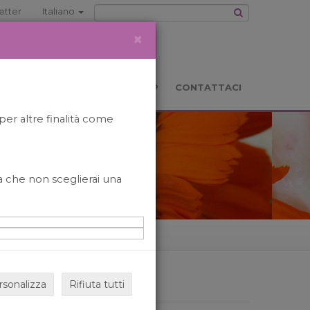
etter
Italiano
×
TS
LOCATION
BOOKSHOP
CONTATTACI
per altre finalità come
o a che non sceglierai una
rsonalizza
Rifiuta tutti
ARCHIVIO