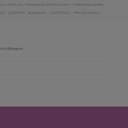
ghts Reserved -
Powered by antherica.com
-
Preferenze cookies
NTS
LOCATION
BOOKSHOP
CONTATTACI
PRIVACY POLICY
ilia (Bologna)