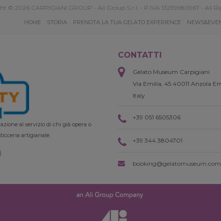
ht © 2026 CARPIGIANI GROUP - Ali Group S.r.l. - P.IVA 13239980967 - All Ri
HOME
STORIA
PRENOTA LA TUA GELATO EXPERIENCE
NEWS&EVE
CONTATTI
Gelato Museum Carpigiani
Via Emilia, 45 40011 Anzola Em
Italy
+39 051 6505306
zione al servizio di chi già opera o
ticceria artigianale.
+39 344 3804701
booking@gelatomuseum.com