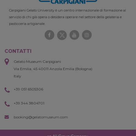
Carpigiani Gelato University è un centro internazionale di formazione al
servizio di chi già opera o desidera operare nel settore della gelateria e
pasticceria artigianale.
CONTATTI
Gelato Museum Carpigiani
Via Emilia, 45 40011 Anzola Emilia (Bologna)
Italy
+39 051 6505306
+39 344 3804701
booking@gelatomuseum.com