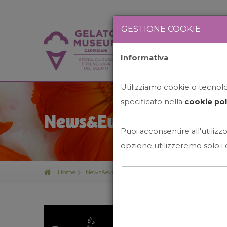
GESTIONE COOKIE
Informativa
HOME
STO
Utilizziamo cookie o tecnolog
specificato nella
cookie pol
News&Events
Puoi acconsentire all'utilizzo
opzione utilizzeremo solo i 
Home
News&events