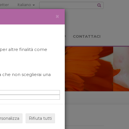
etter
Italiano
×
TS
LOCATION
BOOKSHOP
CONTATTACI
per altre finalità come
o a che non sceglierai una
rsonalizza
Rifiuta tutti
ARCHIVIO