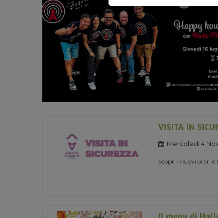
VISITA IN SIC
Mercoledi 4 No
Scopri i nuovi orari e
Il menu di Hal