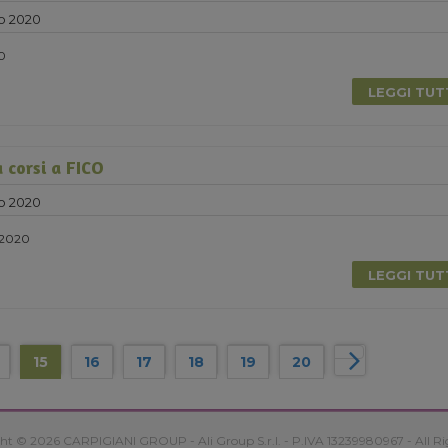
o 2020
20
LEGGI TU
 corsi a FICO
o 2020
 2020
LEGGI TU
15
16
17
18
19
20
ht © 2026 CARPIGIANI GROUP - Ali Group S.r.l. - P.IVA 13239980967 - All Ri