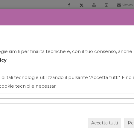
Newsl
RIA
PRENOTA LA TUA GELATO EXPERIENCE
NEWS&EVEN
ie simili per finalità tecniche e, con il tuo consenso, anche 
icy
.
 di tali tecnologie utilizzando il pulsante "Accetta tutti". Fin
cookie tecnici e necessari.
HAPPY HOUR GRECO CON
Accetta tutti
Pe