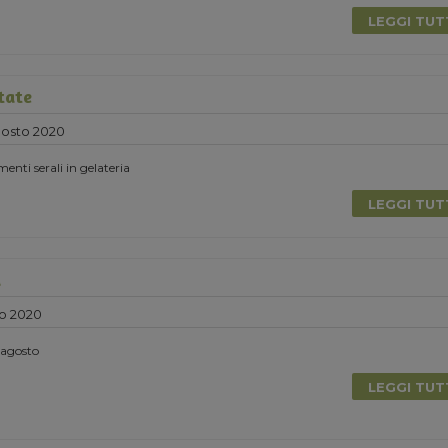
LEGGI TU
tate
gosto 2020
nti serali in gelateria
LEGGI TU
a
o 2020
i agosto
LEGGI TU