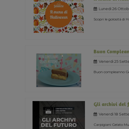
Lunedi 26 Ottob
Scopri le golosità di
Buon Complea
Venerdi 25 Set
Buon compleanno G
Gli archivi del 
Venerdi 18 Set
Carpigiani Gelato Mus