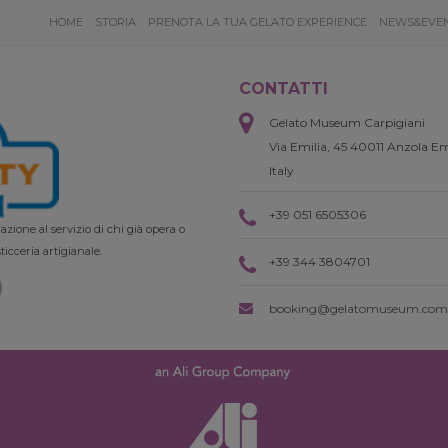
HOME
STORIA
PRENOTA LA TUA GELATO EXPERIENCE
NEWS&EVE
CONTATTI
Gelato Museum Carpigiani
Via Emilia, 45 40011 Anzola Em
Italy
+39 051 6505306
zione al servizio di chi già opera o
ticceria artigianale.
+39 344 3804701
booking@gelatomuseum.com