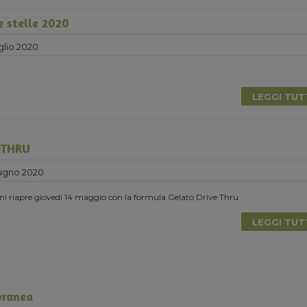
e stelle 2020
glio 2020
LEGGI TU
-THRU
ugno 2020
ni riapre giovedi 14 maggio con la formula Gelato Drive Thru
LEGGI TU
oranea