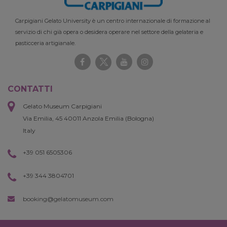
Carpigiani Gelato University è un centro internazionale di formazione al
servizio di chi già opera o desidera operare nel settore della gelateria e
pasticceria artigianale.
CONTATTI
Gelato Museum Carpigiani
Via Emilia, 45 40011 Anzola Emilia (Bologna)
Italy
+39 051 6505306
+39 344 3804701
booking@gelatomuseum.com