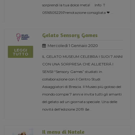
sorprendi la tua dolce metà! Info: T
0516505229Prenotazione consigliata ❤
...
Gelato Sensory Games
Mercoledi 1 Gennaio 2020
LEGGI
TUTTO
IL GELATO MUSEUM CELEBRA I SUOI 7 ANNI
CON UNA SORPRESA CHE ALLIETERÁ I
SENSII “Sensory Games” studiati in
collaborazione con il Centro Studi
Assaggiatori di Brescia. Il Museo più goloso del
mondo compie 7 anni e invita tutti gli amanti
del gelato ad un giornata speciale. Una delle
novità dell’edizione 2019 &e
...
Il menu di Natale