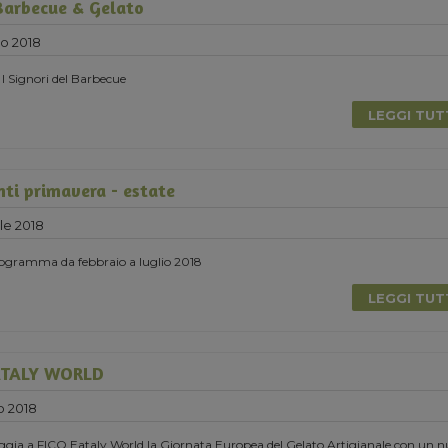
Barbecue & Gelato
no 2018
 I Signori del Barbecue
LEGGI TU
nti primavera - estate
le 2018
programma da febbraio a luglio 2018
LEGGI TU
EATALY WORLD
o 2018
gia a FICO Eataly World la Giornata Europea del Gelato Artigianale con un 