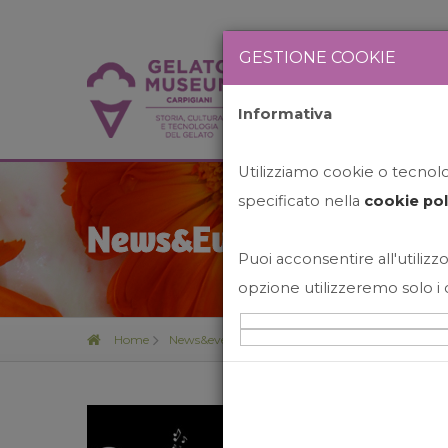
GESTIONE COOKIE
Informativa
HOME
STO
Utilizziamo cookie o tecnolog
specificato nella
cookie pol
News&Events
Puoi acconsentire all'utilizzo
opzione utilizzeremo solo i 
Home
News&events