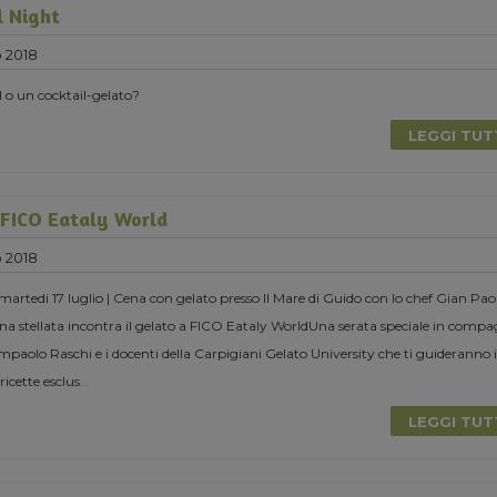
l Night
o 2018
l o un cocktail-gelato?
LEGGI TU
 FICO Eataly World
o 2018
rtedi 17 luglio | Cena con gelato presso Il Mare di Guido con lo chef Gian Pao
a stellata incontra il gelato a FICO Eataly WorldUna serata speciale in compa
ampaolo Raschi e i docenti della Carpigiani Gelato University che ti guideranno 
ricette esclus
...
LEGGI TU