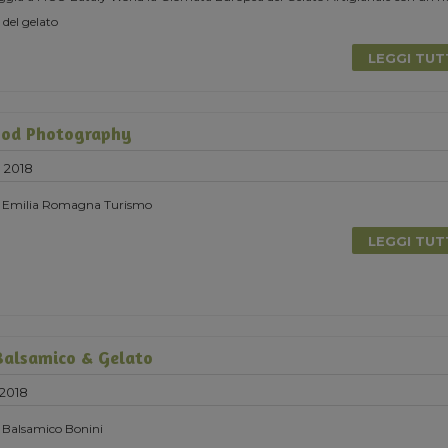
 del gelato
LEGGI TU
ood Photography
 2018
on Emilia Romagna Turismo
LEGGI TU
Balsamico & Gelato
 2018
n Balsamico Bonini