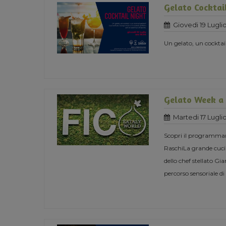
Gelato Cocktai
Giovedi 19 Lugli
Un gelato, un cocktai
Gelato Week a
Martedi 17 Lugli
Scopri il programmama
RaschiLa grande cucin
dello chef stellato Gi
percorso sensoriale di 