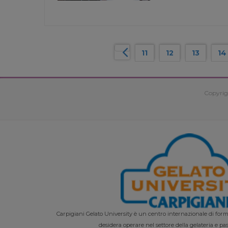
11
12
13
14
Copyrig
Carpigiani Gelato University è un centro internazionale di forma
desidera operare nel settore della gelateria e pas