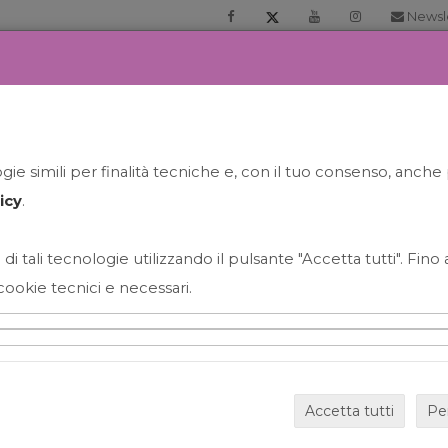
Newsl
RIA
PRENOTA LA TUA GELATO EXPERIENCE
NEWS&EVEN
ie simili per finalità tecniche e, con il tuo consenso, anche 
icy
.
 di tali tecnologie utilizzando il pulsante "Accetta tutti". Fin
cookie tecnici e necessari.
HAPPY HOUR GRECO CON
Accetta tutti
Pe