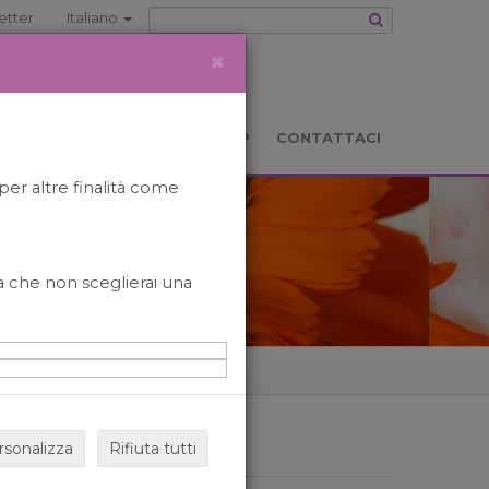
etter
Italiano
×
TS
LOCATION
BOOKSHOP
CONTATTACI
per altre finalità come
o a che non sceglierai una
rsonalizza
Rifiuta tutti
ARCHIVIO