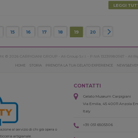
LEGGI TU
15
16
17
18
19
20
ht © 2026 CARPIGIANI GROUP - Ali Group S.r.l. - P.IVA 13239980967 - All Ri
HOME
STORIA
PRENOTA LA TUA GELATO EXPERIENCE
NEWS&EVE
CONTATTI
Gelato Museum Carpigiani
Via Emilia, 45 40011 Anzola Em
Italy
+39 051 6505306
zione al servizio di chi già opera o
ticceria artigianale.