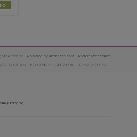
TTO
ghts Reserved -
Powered by antherica.com
-
Preferenze cookies
NTS
LOCATION
BOOKSHOP
CONTATTACI
PRIVACY POLICY
ilia (Bologna)