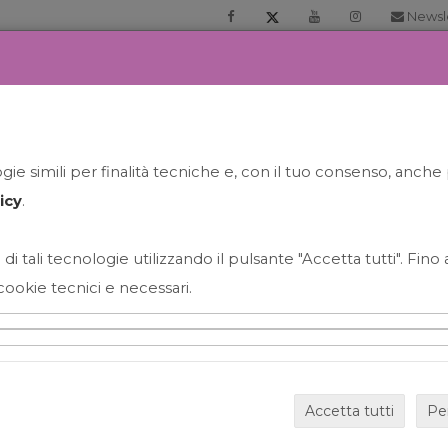
Newsl
RIA
PRENOTA LA TUA GELATO EXPERIENCE
NEWS&EVEN
ie simili per finalità tecniche e, con il tuo consenso, anche 
icy
.
 di tali tecnologie utilizzando il pulsante "Accetta tutti". Fin
cookie tecnici e necessari.
HAPPY HOUR GRECO CON
Accetta tutti
Pe