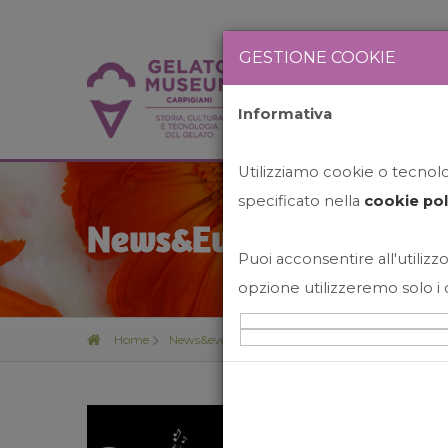
GESTIONE COOKIE
Informativa
HOME
STO
Utilizziamo cookie o tecnolog
specificato nella
cookie pol
News&Events
Puoi acconsentire all'utilizzo
opzione utilizzeremo solo i 
Home
News&events