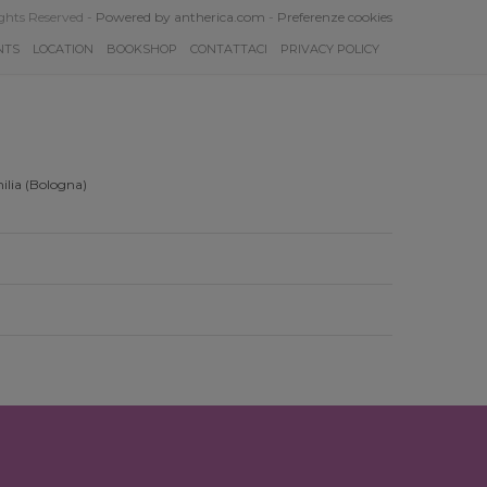
ghts Reserved -
Powered by antherica.com
-
Preferenze cookies
NTS
LOCATION
BOOKSHOP
CONTATTACI
PRIVACY POLICY
ilia (Bologna)