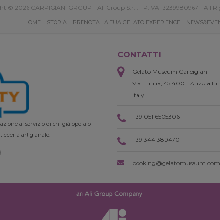
ht © 2026 CARPIGIANI GROUP - Ali Group S.r.l. - P.IVA 13239980967 - All Ri
HOME
STORIA
PRENOTA LA TUA GELATO EXPERIENCE
NEWS&EVE
CONTATTI
Gelato Museum Carpigiani
Via Emilia, 45 40011 Anzola Em
Italy
+39 051 6505306
zione al servizio di chi già opera o
ticceria artigianale.
+39 344 3804701
booking@gelatomuseum.com