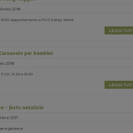
braio 2018
re 15:30 Appuntamento a FICO Eataly World
LEGGI TU
 Carnevale per bambini
io 2018
11.00, 14.30 e 16.30
LEGGI TU
ra - feste natalizie
mbre 2017
seo e gelateria