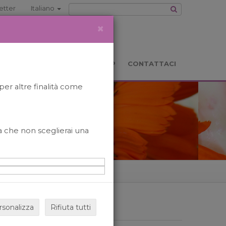
etter
Italiano
×
TS
LOCATION
BOOKSHOP
CONTATTACI
per altre finalità come
o a che non sceglierai una
rsonalizza
Rifiuta tutti
ARCHIVIO