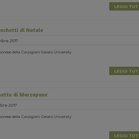
LEGGI TU
nchetti di Natale
mbre 2017
onese della Carpigiani Gelato University
LEGGI TU
sette di Marzapane
bre 2017
onese della Carpigiani Gelato University
LEGGI TU