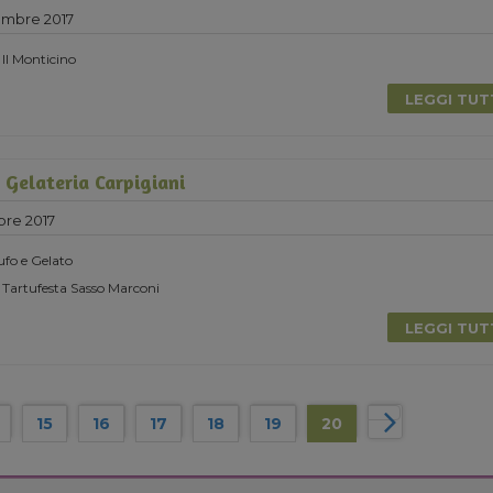
embre 2017
 Il Monticino
LEGGI TU
Gelateria Carpigiani
bre 2017
ufo e Gelato
 Tartufesta Sasso Marconi
LEGGI TU
15
16
17
18
19
20