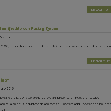
LEGGI TU
 Semifreddo con Pastry Queen
o 2016
 19.00, Laboratorio di semifreddo con la Campionessa del mondo di Pasticceria
LEGGI TU
pina"
gio 2016
 dalle ore 12.00 la Gelateria Carpigiani presenta un nuovo fantastico
to “alla spina”! Un gustoso gelato soft a cui potrete aggiungere topping, gran
iamo!
...