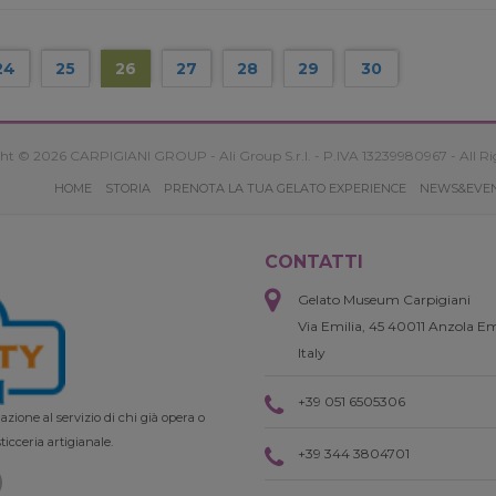
24
25
26
27
28
29
30
ht © 2026 CARPIGIANI GROUP - Ali Group S.r.l. - P.IVA 13239980967 - All Ri
HOME
STORIA
PRENOTA LA TUA GELATO EXPERIENCE
NEWS&EVE
CONTATTI
Gelato Museum Carpigiani
Via Emilia, 45 40011 Anzola Em
Italy
+39 051 6505306
zione al servizio di chi già opera o
ticceria artigianale.
+39 344 3804701