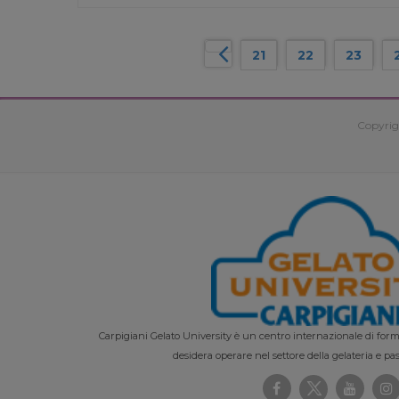
21
22
23
Copyrig
Carpigiani Gelato University è un centro internazionale di forma
desidera operare nel settore della gelateria e pas