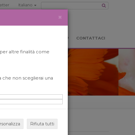
etter
Italiano
×
TS
LOCATION
BOOKSHOP
CONTATTACI
per altre finalità come
o a che non sceglierai una
rsonalizza
Rifiuta tutti
ARCHIVIO