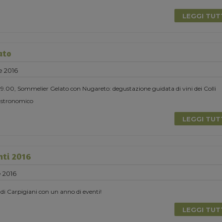
LEGGI TU
ato
e 2016
 19.00, Sommelier Gelato con Nugareto: degustazione guidata di vini dei Colli
astronomico
LEGGI TU
nti 2016
 2016
di Carpigiani con un anno di eventi!
LEGGI TU