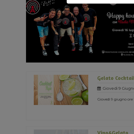
Gelato Cocktai
Giovedi 9 Giugn
Giovedì 9 giugno ore 1
Vino&Gelato