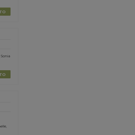
TTO
 Sonia
TTO
elle,