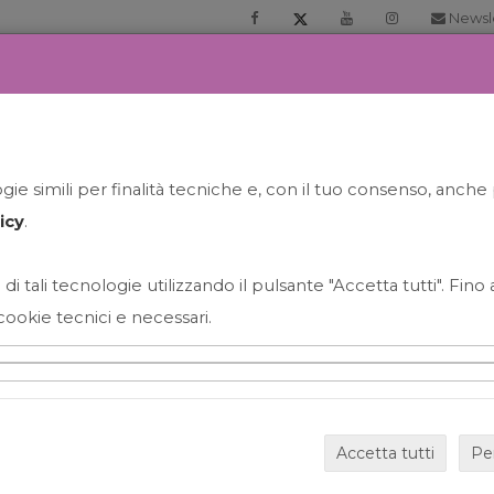
Newsl
RIA
PRENOTA LA TUA GELATO EXPERIENCE
NEWS&EVEN
ie simili per finalità tecniche e, con il tuo consenso, anche 
icy
.
 di tali tecnologie utilizzando il pulsante "Accetta tutti". Fin
cookie tecnici e necessari.
HAPPY HOUR GRECO CON
Accetta tutti
Pe