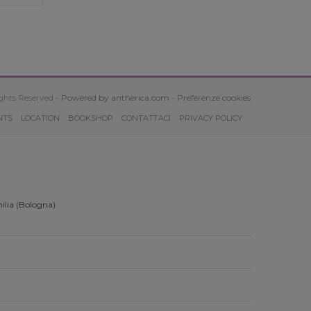
ghts Reserved -
Powered by antherica.com
-
Preferenze cookies
NTS
LOCATION
BOOKSHOP
CONTATTACI
PRIVACY POLICY
ilia (Bologna)