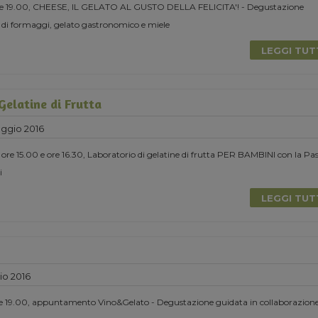
ore 19.00, CHEESE, IL GELATO AL GUSTO DELLA FELICITA'! - Degustazione
 di formaggi, gelato gastronomico e miele
LEGGI TU
Gelatine di Frutta
ggio 2016
e 15.00 e ore 16.30, Laboratorio di gelatine di frutta PER BAMBINI con la Pa
i
LEGGI TU
io 2016
e 19.00, appuntamento Vino&Gelato - Degustazione guidata in collaborazion