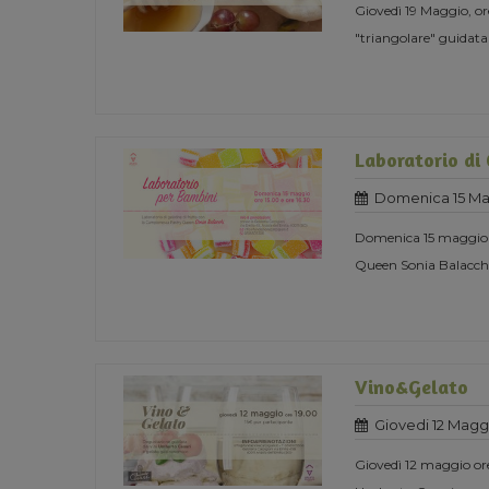
Giovedì 19 Maggio, 
"triangolare" guidata
Laboratorio di 
Domenica 15 Ma
Domenica 15 maggio or
Queen Sonia Balacch
Vino&Gelato
Giovedi 12 Magg
Giovedì 12 maggio or