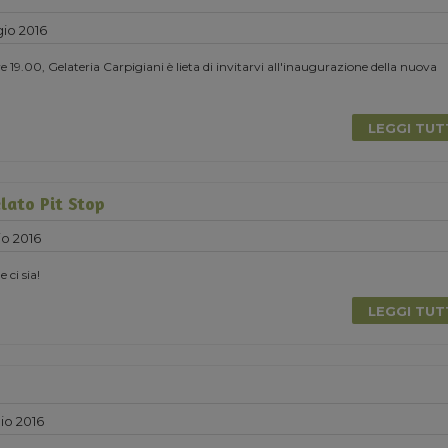
io 2016
 19.00, Gelateria Carpigiani è lieta di invitarvi all'inaugurazione della nuova
LEGGI TU
lato Pit Stop
o 2016
e ci sia!
LEGGI TU
io 2016