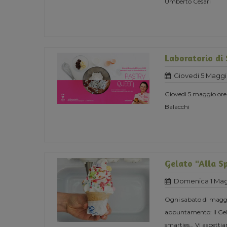
Umberto Cesari
Laboratorio di
Giovedi 5 Maggi
Giovedì 5 maggio ore
Balacchi
Gelato "Alla S
Domenica 1 Mag
Ogni sabato di maggio
appuntamento: il Gela
smarties… Vi aspett