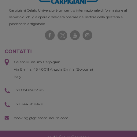
Carpigiani Gelato University è un centro internazionale di formazione al
servizio di chi già opera o desidera operare nel settore della gelateria e
pasticceria artigianale.
CONTATTI
Gelato Museum Carpigiani
Via Emilia, 45 40011 Anzola Emilia (Bologna)
Italy
+39 051 6505306
+39 344 3804701
booking@gelatomuseum.com