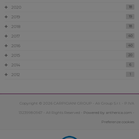
2020
18
2019
19
2018
18
2017
40
2016
40
2015
20
2014
6
2012
1
Copyright © 2026 CARPIGIANI GROUP - Ali Group S.r.l. - P.IVA
13239980967 - All Rights Reserved -
Powered by antherica.com
-
Preferenze cookies