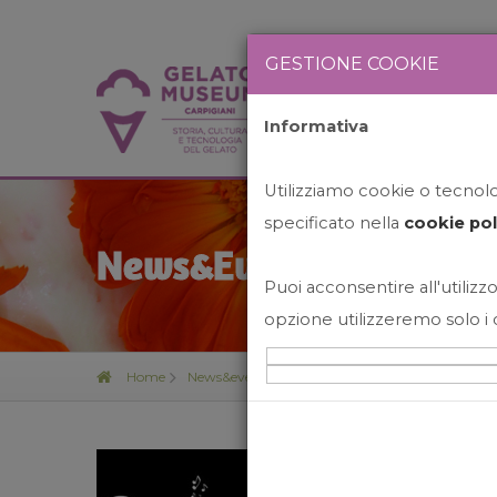
GESTIONE COOKIE
Informativa
HOME
STO
Utilizziamo cookie o tecnolog
specificato nella
cookie pol
News&Events
Puoi acconsentire all'utilizzo
opzione utilizzeremo solo i 
Home
News&events