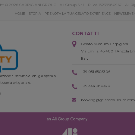
ht © 2026 CARPIGIANI GROUP - Ali Group S.r.l. - P.IVA 13239980967 - All Ri
HOME
STORIA
PRENOTA LA TUA GELATO EXPERIENCE
NEWS&EVE
CONTATTI
Gelato Museum Carpigiani
Via Emilia, 45 40011 Anzola Em
Italy
+39 051 6505306
zione al servizio di chi già opera o
ticceria artigianale.
+39 344 3804701
booking@gelatomuseum.com