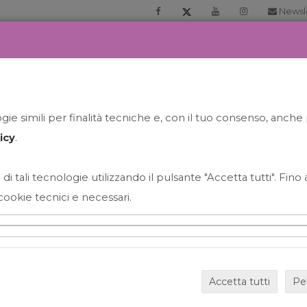
Newsl
RIA
PRENOTA LA TUA GELATO EXPERIENCE
NEWS&EVEN
ie simili per finalità tecniche e, con il tuo consenso, anche 
icy
.
 di tali tecnologie utilizzando il pulsante "Accetta tutti". Fin
cookie tecnici e necessari.
HAPPY HOUR GRECO CON
Accetta tutti
Pe