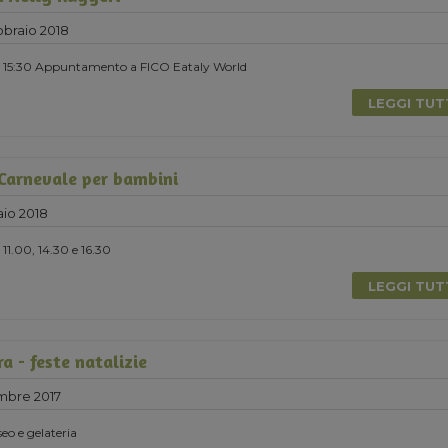
braio 2018
re 15:30 Appuntamento a FICO Eataly World
LEGGI TU
 Carnevale per bambini
io 2018
11.00, 14.30 e 16.30
LEGGI TU
ra - feste natalizie
mbre 2017
seo e gelateria