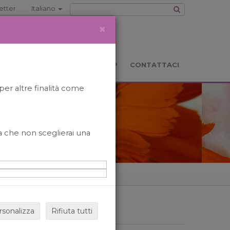
etter
Italiano
×
TS
LOCATION
BOOKSHOP
CONTATTACI
per altre finalità come
o a che non sceglierai una
rsonalizza
Rifiuta tutti
ARCHIVIO