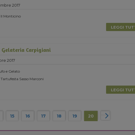
embre 2017
 Il Monticino
LEGGI TU
Gelateria Carpigiani
bre 2017
ufo e Gelato
 Tartufesta Sasso Marconi
LEGGI TU
15
16
17
18
19
20