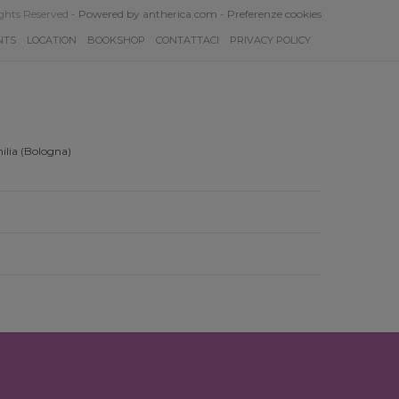
ghts Reserved -
Powered by antherica.com
-
Preferenze cookies
NTS
LOCATION
BOOKSHOP
CONTATTACI
PRIVACY POLICY
ilia (Bologna)