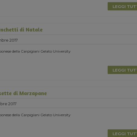
LEGGI TU
nchetti di Natale
mbre 2017
onese della Carpigiani Gelato University
LEGGI TU
sette di Marzapane
bre 2017
onese della Carpigiani Gelato University
LEGGI TU