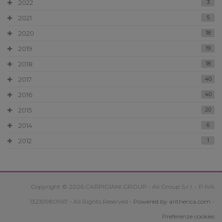
2022
3
2021
5
2020
18
2019
19
2018
18
2017
40
2016
40
2015
20
2014
6
2012
1
Copyright © 2026 CARPIGIANI GROUP - Ali Group S.r.l. - P.IVA
13239980967 - All Rights Reserved -
Powered by antherica.com
-
Preferenze cookies