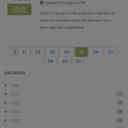
Sabato 11 Giugno 2016
LEGGI
TUTTO
Sabato 11 giugno 2016, scopriamo i benefici di
abbinare la pratica yoga allo speciale menù
detox dedicato al bellessere!
21
22
23
24
25
26
27
28
29
30
ARCHIVIO
Tutti
2026
7
2025
49
2024
46
2023
29