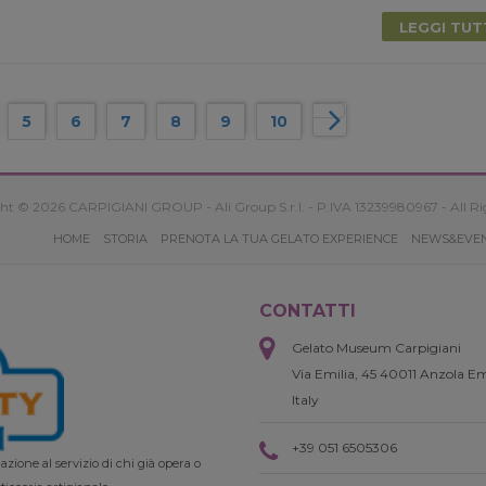
LEGGI TU
5
6
7
8
9
10
ht © 2026 CARPIGIANI GROUP - Ali Group S.r.l. - P.IVA 13239980967 - All Ri
HOME
STORIA
PRENOTA LA TUA GELATO EXPERIENCE
NEWS&EVE
CONTATTI
Gelato Museum Carpigiani
Via Emilia, 45 40011 Anzola Em
Italy
+39 051 6505306
zione al servizio di chi già opera o