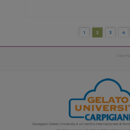
1
2
3
4
Copyrig
Carpigiani Gelato University è un centro internazionale di forma