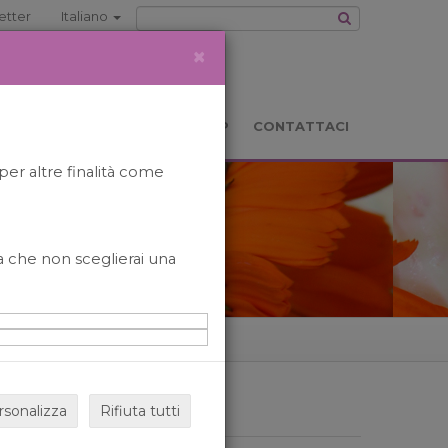
etter
Italiano
×
TS
LOCATION
BOOKSHOP
CONTATTACI
per altre finalità come
o a che non sceglierai una
rsonalizza
Rifiuta tutti
ARCHIVIO