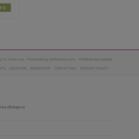
TTO
ghts Reserved -
Powered by antherica.com
-
Preferenze cookies
NTS
LOCATION
BOOKSHOP
CONTATTACI
PRIVACY POLICY
ilia (Bologna)