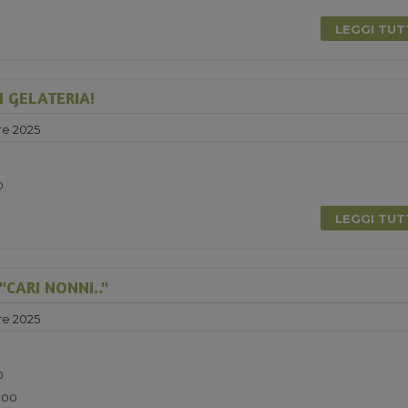
LEGGI TU
N GELATERIA!
re 2025
0
LEGGI TU
CARI NONNI.."
re 2025
0
5.00