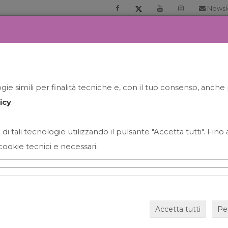
Newsl
RIA
PRENOTA LA TUA GELATO EXPERIENCE
NEWS&EVEN
ie simili per finalità tecniche e, con il tuo consenso, anche 
icy
.
 di tali tecnologie utilizzando il pulsante "Accetta tutti". Fin
cookie tecnici e necessari.
HAPPY HOUR GRECO CON
Accetta tutti
Pe