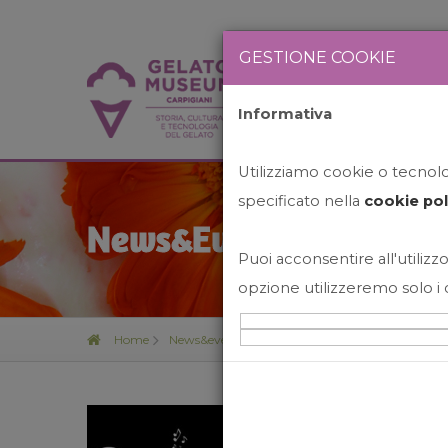
GESTIONE COOKIE
Informativa
HOME
STO
Utilizziamo cookie o tecnolog
specificato nella
cookie pol
News&Events
Puoi acconsentire all'utilizzo
opzione utilizzeremo solo i 
Home
News&events