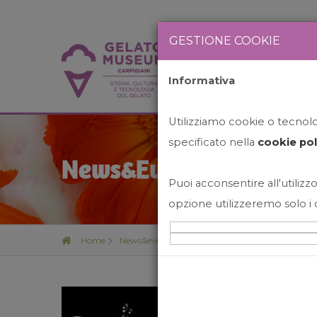
GESTIONE COOKIE
Informativa
HOME
STO
Utilizziamo cookie o tecnolog
specificato nella
cookie pol
News&Events
Puoi acconsentire all'utilizzo
opzione utilizzeremo solo i 
Home
News&events