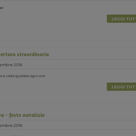
e!
LEGGI TU
ertura straordinaria
cembre 2016
 e visite guidate ogni ora!
LEGGI TU
ra - feste natalizie
cembre 2016