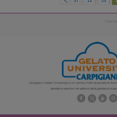
21
22
23
Copyrig
Carpigiani Gelato University è un centro internazionale di forma
desidera operare nel settore della gelateria e pas