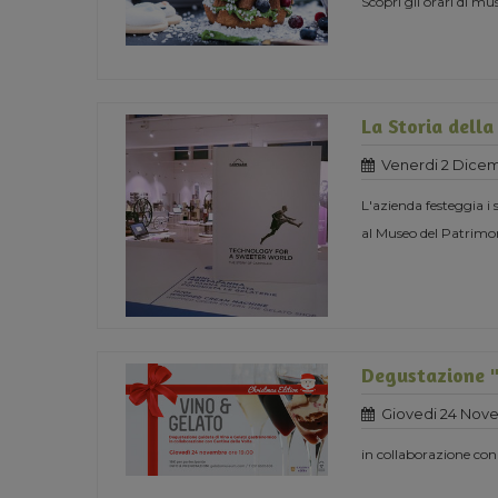
Scopri gli orari di mu
La Storia della
Venerdi 2 Dicem
L'azienda festeggia i
al Museo del Patrimon
Degustazione "
Giovedi 24 Nov
in collaborazione con