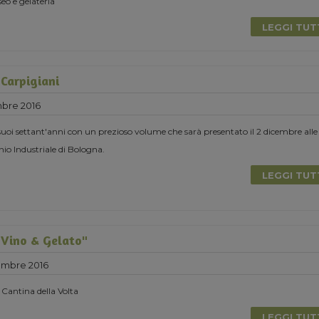
seo e gelateria
LEGGI TU
 Carpigiani
bre 2016
 suoi settant'anni con un prezioso volume che sarà presentato il 2 dicembre alle
io Industriale di Bologna.
LEGGI TU
Vino & Gelato"
embre 2016
 Cantina della Volta
LEGGI TU