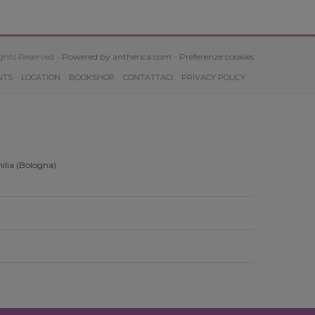
ghts Reserved -
Powered by antherica.com
-
Preferenze cookies
NTS
LOCATION
BOOKSHOP
CONTATTACI
PRIVACY POLICY
ilia (Bologna)