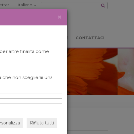
etter
Italiano
×
TS
LOCATION
BOOKSHOP
CONTATTACI
per altre finalità come
o a che non sceglierai una
rsonalizza
Rifiuta tutti
ARCHIVIO