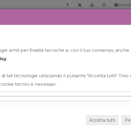
Newsl
RIA
PRENOTA LA TUA GELATO EXPERIENCE
NEWS&EVEN
ie simili per finalità tecniche e, con il tuo consenso, anche 
icy
.
 di tali tecnologie utilizzando il pulsante "Accetta tutti". Fin
cookie tecnici e necessari.
HAPPY HOUR GRECO CON
Accetta tutti
Pe