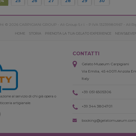
24
25
26
27
28
29
30
ht © 2026 CARPIGIANI GROUP - Ali Group S.r.l. - P.IVA 13239980967 - All Ri
HOME
STORIA
PRENOTA LA TUA GELATO EXPERIENCE
NEWS&EVE
CONTATTI
Gelato Museum Carpigiani
Via Emilia, 45 40011 Anzola Em
Italy
+39 051 6505306
zione al servizio di chi già opera o
ticceria artigianale.
+39 344 3804701
booking@gelatomuseum.com