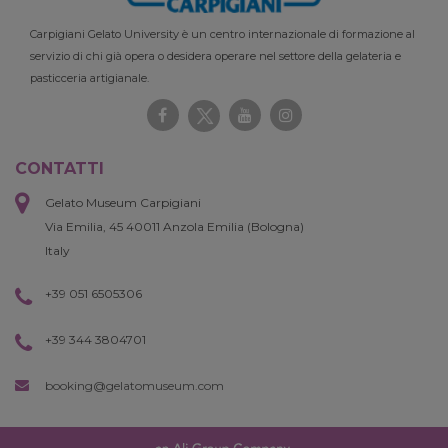
Carpigiani Gelato University è un centro internazionale di formazione al
servizio di chi già opera o desidera operare nel settore della gelateria e
pasticceria artigianale.
CONTATTI
Gelato Museum Carpigiani
Via Emilia, 45 40011 Anzola Emilia (Bologna)
Italy
+39 051 6505306
+39 344 3804701
booking@gelatomuseum.com