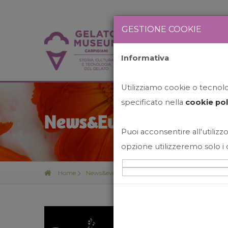
GESTIONE COOKIE
Informativa
HOME
STO
Utilizziamo cookie o tecnolog
specificato nella
cookie pol
News&Events
Puoi acconsentire all'utilizzo
opzione utilizzeremo solo i 
Home
News&events