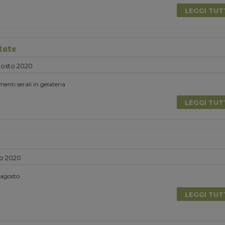
LEGGI TU
tate
gosto 2020
nti serali in gelateria
LEGGI TU
a
o 2020
i agosto
LEGGI TU