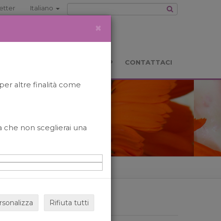
etter
Italiano
×
TS
LOCATION
BOOKSHOP
CONTATTACI
per altre finalità come
o a che non sceglierai una
rsonalizza
Rifiuta tutti
ARCHIVIO