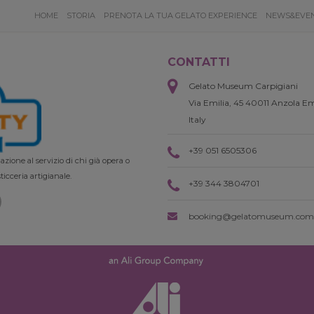
HOME
STORIA
PRENOTA LA TUA GELATO EXPERIENCE
NEWS&EVE
CONTATTI
Gelato Museum Carpigiani
Via Emilia, 45 40011 Anzola Em
Italy
+39 051 6505306
zione al servizio di chi già opera o
ticceria artigianale.
+39 344 3804701
booking@gelatomuseum.com