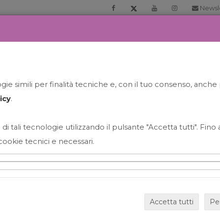
Newsl
RIA
PRENOTA LA TUA GELATO EXPERIENCE
NEWS&EVEN
ie simili per finalità tecniche e, con il tuo consenso, anche 
icy
.
 di tali tecnologie utilizzando il pulsante "Accetta tutti". Fin
cookie tecnici e necessari.
HAPPY HOUR GRECO CON
Accetta tutti
Pe