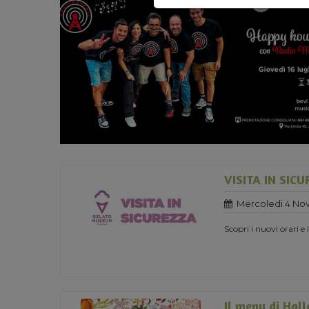
VISITA IN SIC
Mercoledi 4 No
Scopri i nuovi orari e
Il menu di Hal