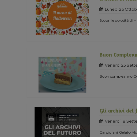
Lunedi 26 Ottob
Scopri le golosità di
Buon Complea
Venerdi 25 Set
Buon compleanno G
Gli archivi del 
Venerdi 18 Set
Carpigiani Gelato Mus