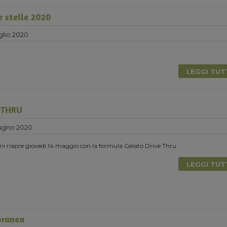
e stelle 2020
glio 2020
LEGGI TU
-THRU
ugno 2020
ni riapre giovedi 14 maggio con la formula Gelato Drive Thru
LEGGI TU
oranea