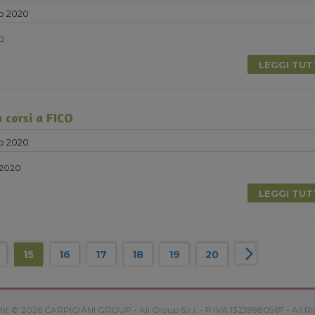
o 2020
20
LEGGI TU
 corsi a FICO
o 2020
 2020
LEGGI TU
15
16
17
18
19
20
ht © 2026 CARPIGIANI GROUP - Ali Group S.r.l. - P.IVA 13239980967 - All Ri