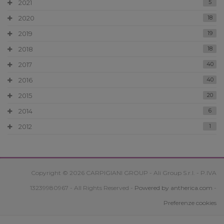
2021
5
2020
18
2019
19
2018
18
2017
40
2016
40
2015
20
2014
6
2012
1
Copyright © 2026 CARPIGIANI GROUP - Ali Group S.r.l. - P.IVA
13239980967 - All Rights Reserved -
Powered by antherica.com
-
Preferenze cookies