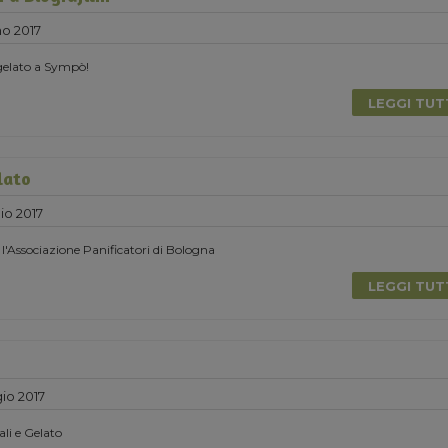
no 2017
 gelato a Sympò!
LEGGI TU
lato
o 2017
 l'Associazione Panificatori di Bologna
LEGGI TU
io 2017
li e Gelato