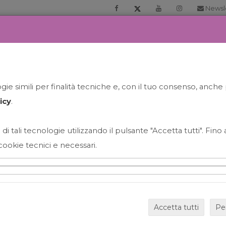
Newsl
RIA
PRENOTA LA TUA GELATO EXPERIENCE
NEWS&EVEN
ie simili per finalità tecniche e, con il tuo consenso, anche 
icy
.
 di tali tecnologie utilizzando il pulsante "Accetta tutti". Fin
cookie tecnici e necessari.
HAPPY HOUR GRECO CON
Accetta tutti
Pe