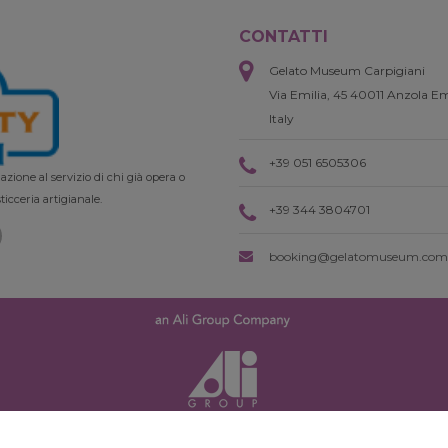
CONTATTI
Gelato Museum Carpigiani
Via Emilia, 45 40011 Anzola Em
Italy
+39 051 6505306
zione al servizio di chi già opera o
ticceria artigianale.
+39 344 3804701
booking@gelatomuseum.com