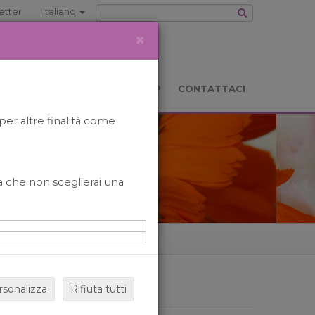
etter
Italiano
×
TS
LOCATION
BOOKSHOP
CONTATTACI
per altre finalità come
o a che non sceglierai una
rsonalizza
Rifiuta tutti
ARCHIVIO