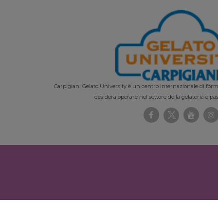
Carpigiani Gelato University è un centro internazionale di forma
desidera operare nel settore della gelateria e pas