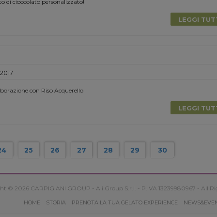
to di cioccolato personalizzato!
LEGGI TU
 2017
aborazione con Riso Acquerello
LEGGI TU
24
25
26
27
28
29
30
ht © 2026 CARPIGIANI GROUP - Ali Group S.r.l. - P.IVA 13239980967 - All Ri
HOME
STORIA
PRENOTA LA TUA GELATO EXPERIENCE
NEWS&EVE