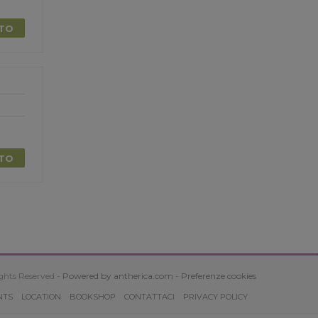
TTO
TTO
ghts Reserved -
Powered by antherica.com
-
Preferenze cookies
NTS
LOCATION
BOOKSHOP
CONTATTACI
PRIVACY POLICY