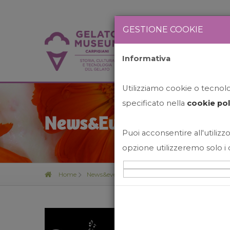
GESTIONE COOKIE
Informativa
HOME
STO
Utilizziamo cookie o tecnolog
specificato nella
cookie pol
News&Events
Puoi acconsentire all'utilizzo
opzione utilizzeremo solo i 
Home
News&events