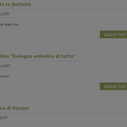
e le festività
e 2017
elle aperture
LEGGI TU
libro "Bologna ombelico di tutto"
e 2017
Damini
LEGGI TU
va di Pasqua
2017