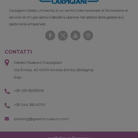
Carpigiani Gelato University è un centro internazionale di formazione al
servizio di chi già opera o desidera operare nel settore della gelateria e
pasticceria artigianale.
CONTATTI
Gelato Museum Carpigiani
Via Emilia, 45 40011 Anzola Emilia (Bologna)
Italy
+39 051 6505306
+39 344 3804701
booking@gelatomuseum.com