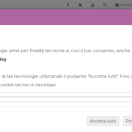
Newsl
RIA
PRENOTA LA TUA GELATO EXPERIENCE
NEWS&EVEN
ie simili per finalità tecniche e, con il tuo consenso, anche 
icy
.
 di tali tecnologie utilizzando il pulsante "Accetta tutti". Fin
cookie tecnici e necessari.
HAPPY HOUR GRECO CON
Accetta tutti
Pe