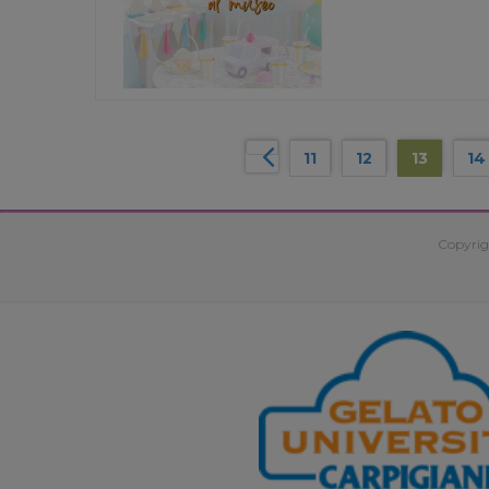
11
12
13
14
Copyrig