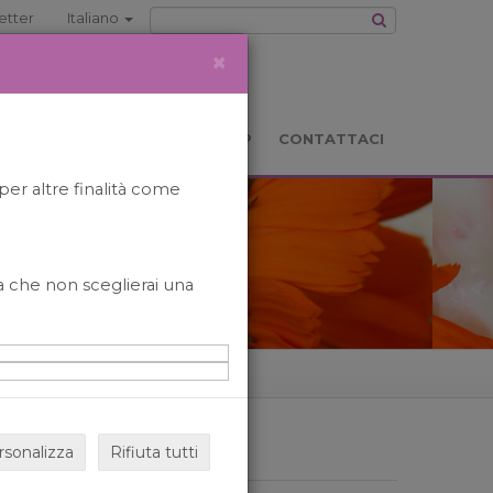
etter
Italiano
×
TS
LOCATION
BOOKSHOP
CONTATTACI
per altre finalità come
o a che non sceglierai una
rsonalizza
Rifiuta tutti
ARCHIVIO