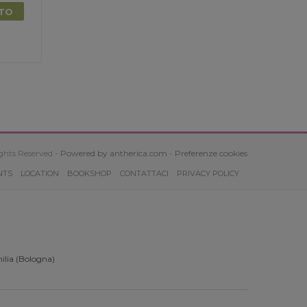
TTO
ghts Reserved -
Powered by antherica.com
-
Preferenze cookies
NTS
LOCATION
BOOKSHOP
CONTATTACI
PRIVACY POLICY
ilia (Bologna)