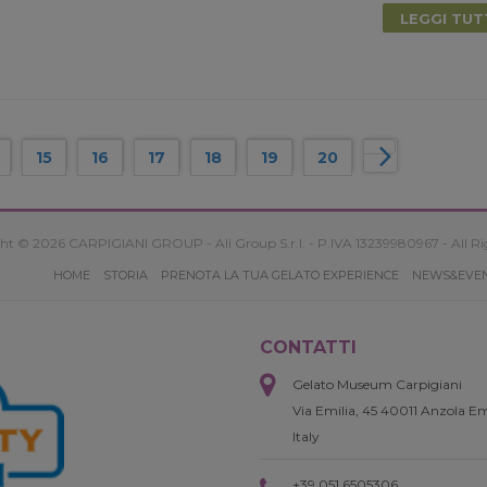
LEGGI TU
15
16
17
18
19
20
ht © 2026 CARPIGIANI GROUP - Ali Group S.r.l. - P.IVA 13239980967 - All Ri
HOME
STORIA
PRENOTA LA TUA GELATO EXPERIENCE
NEWS&EVE
CONTATTI
Gelato Museum Carpigiani
Via Emilia, 45 40011 Anzola Em
Italy
+39 051 6505306