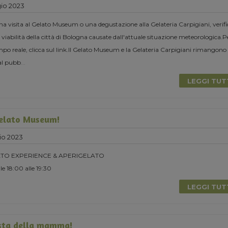
io 2023
una visita al Gelato Museum o una degustazione alla Gelateria Carpigiani, verifi
 viabilità della città di Bologna causate dall'attuale situazione meteorologica.P
o reale, clicca sul link.Il Gelato Museum e la Gelateria Carpigiani rimangono
al pubb
...
LEGGI TU
Gelato Museum!
io 2023
TO EXPERIENCE & APERIGELATO
e 18:00 alle 19:30
LEGGI TU
esta della mamma!