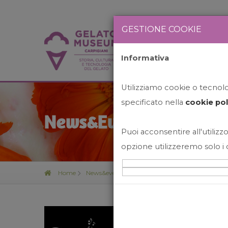
GESTIONE COOKIE
Informativa
HOME
STO
Utilizziamo cookie o tecnolog
specificato nella
cookie pol
News&Events
Puoi acconsentire all'utilizzo
opzione utilizzeremo solo i 
Home
News&events