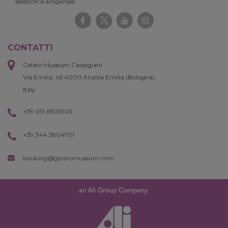
pasticceria artigianale.
CONTATTI
Gelato Museum Carpigiani
Via Emilia, 45 40011 Anzola Emilia (Bologna)
Italy
+39 051 6505306
+39 344 3804701
booking@gelatomuseum.com