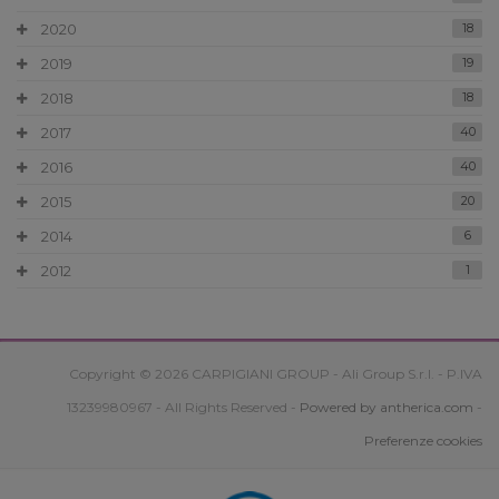
2020
18
2019
19
2018
18
2017
40
2016
40
2015
20
2014
6
2012
1
Copyright © 2026 CARPIGIANI GROUP - Ali Group S.r.l. - P.IVA
13239980967 - All Rights Reserved -
Powered by antherica.com
-
Preferenze cookies