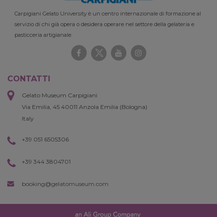
Carpigiani Gelato University è un centro internazionale di formazione al
servizio di chi già opera o desidera operare nel settore della gelateria e
pasticceria artigianale.
CONTATTI
Gelato Museum Carpigiani
Via Emilia, 45 40011 Anzola Emilia (Bologna)
Italy
+39 051 6505306
+39 344 3804701
booking@gelatomuseum.com