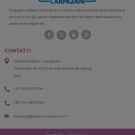
Carpigiani Gelato University è un centro internazionale di formazione al
servizio di chi già opera o desidera operare nel settore della gelateria e
pasticceria artigianale.
CONTATTI
Gelato Museum Carpigiani
Via Emilia, 45 40011 Anzola Emilia (Bologna)
Italy
+39 051 6505306
+39 344 3804701
booking@gelatomuseum.com