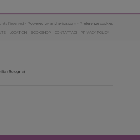
ghts Reserved -
Powered by antherica.com
-
Preferenze cookies
NTS
LOCATION
BOOKSHOP
CONTATTACI
PRIVACY POLICY
ilia (Bologna)