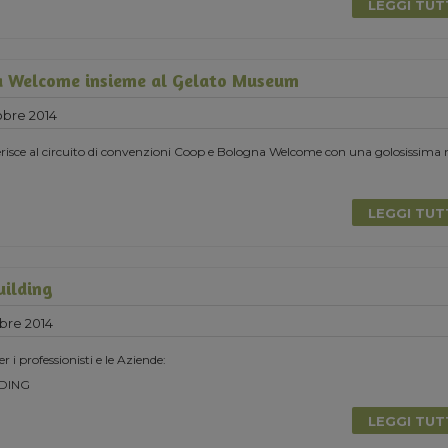
LEGGI TU
a Welcome insieme al Gelato Museum
obre 2014
risce al circuito di convenzioni Coop e Bologna Welcome con una golosissima 
LEGGI TU
uilding
bre 2014
r i professionisti e le Aziende:
DING
LEGGI TU