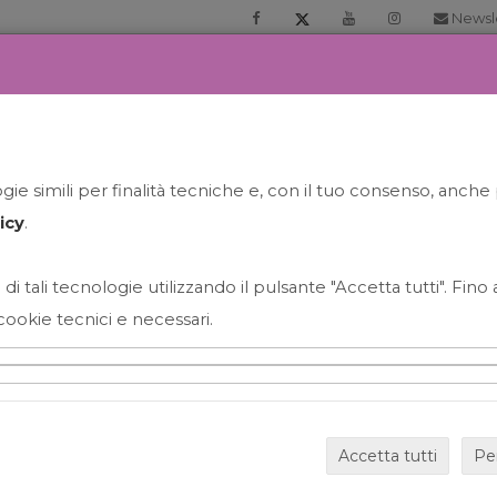
Newsl
RIA
PRENOTA LA TUA GELATO EXPERIENCE
NEWS&EVEN
ie simili per finalità tecniche e, con il tuo consenso, anche 
icy
.
 di tali tecnologie utilizzando il pulsante "Accetta tutti". Fin
cookie tecnici e necessari.
HAPPY HOUR GRECO CON
Accetta tutti
Pe