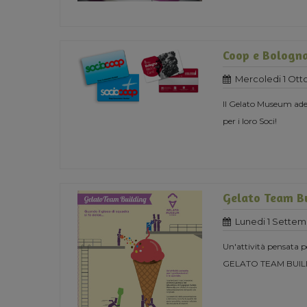
Coop e Bologn
Mercoledi 1 Ott
Il Gelato Museum ade
per i loro Soci!
Gelato Team B
Lunedi 1 Settem
Un'attività pensata pe
GELATO TEAM BUIL