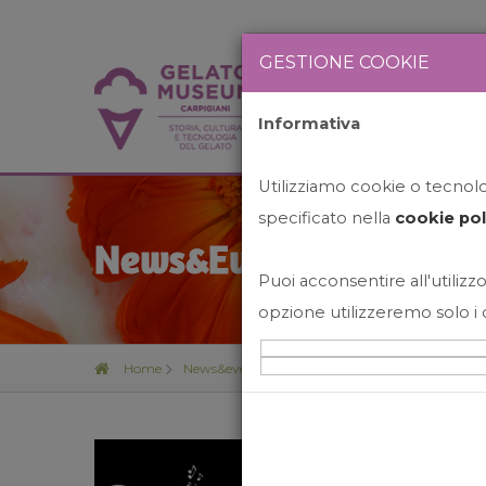
GESTIONE COOKIE
Informativa
HOME
STO
Utilizziamo cookie o tecnolog
specificato nella
cookie pol
News&Events
Puoi acconsentire all'utilizzo
opzione utilizzeremo solo i 
Home
News&events