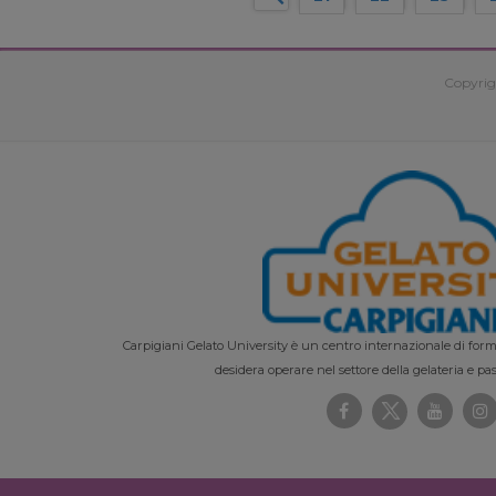
Copyrig
Carpigiani Gelato University è un centro internazionale di forma
desidera operare nel settore della gelateria e pas