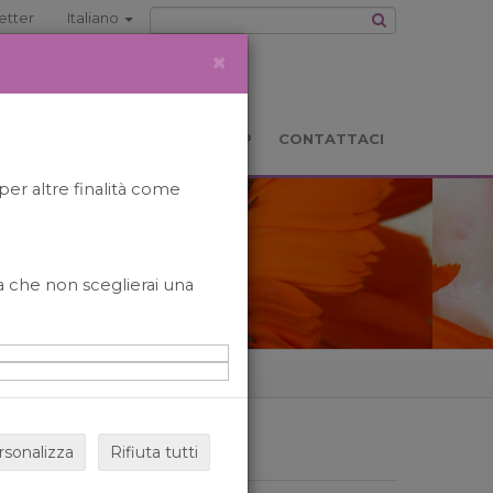
etter
Italiano
×
TS
LOCATION
BOOKSHOP
CONTATTACI
per altre finalità come
o a che non sceglierai una
rsonalizza
Rifiuta tutti
ARCHIVIO