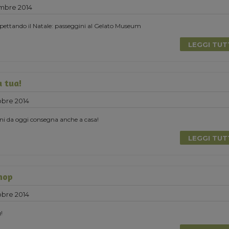
mbre 2014
pettando il Natale: passeggini al Gelato Museum
LEGGI TU
a tua!
obre 2014
ni da oggi consegna anche a casa!
LEGGI TU
shop
obre 2014
!