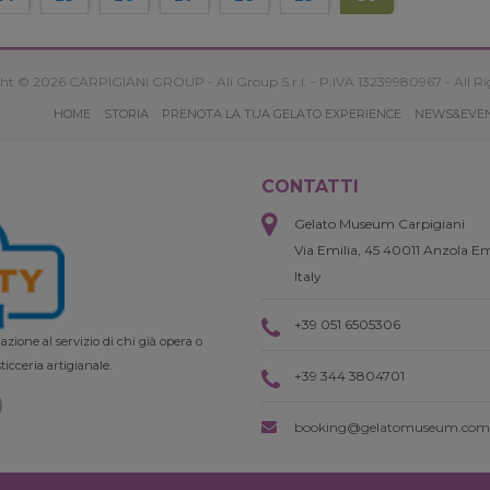
ht © 2026 CARPIGIANI GROUP - Ali Group S.r.l. - P.IVA 13239980967 - All Ri
HOME
STORIA
PRENOTA LA TUA GELATO EXPERIENCE
NEWS&EVE
CONTATTI
Gelato Museum Carpigiani
Via Emilia, 45 40011 Anzola Em
Italy
+39 051 6505306
zione al servizio di chi già opera o
ticceria artigianale.
+39 344 3804701
booking@gelatomuseum.com