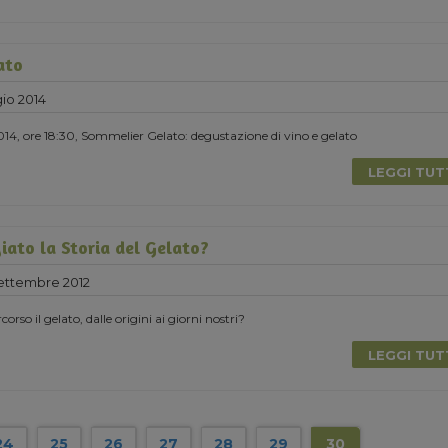
ato
io 2014
4, ore 18:30, Sommelier Gelato: degustazione di vino e gelato
LEGGI TU
iato la Storia del Gelato?
ttembre 2012
rso il gelato, dalle origini ai giorni nostri?
LEGGI TU
24
25
26
27
28
29
30