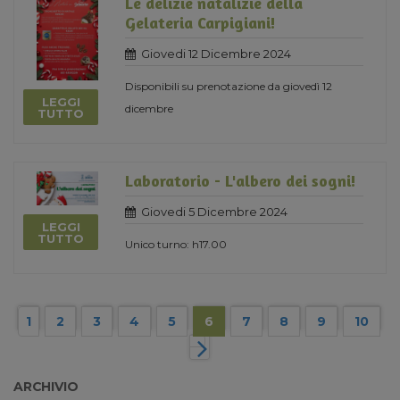
Le delizie natalizie della
Gelateria Carpigiani!
Giovedi 12 Dicembre 2024
Disponibili su prenotazione da giovedì 12
LEGGI
dicembre
TUTTO
Laboratorio - L'albero dei sogni!
Giovedi 5 Dicembre 2024
LEGGI
TUTTO
Unico turno: h17.00
1
2
3
4
5
6
7
8
9
10
ARCHIVIO