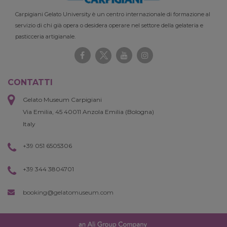
Carpigiani Gelato University è un centro internazionale di formazione al
servizio di chi già opera o desidera operare nel settore della gelateria e
pasticceria artigianale.
CONTATTI
Gelato Museum Carpigiani
Via Emilia, 45 40011 Anzola Emilia (Bologna)
Italy
+39 051 6505306
+39 344 3804701
booking@gelatomuseum.com