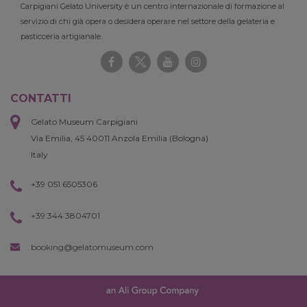
Carpigiani Gelato University è un centro internazionale di formazione al
servizio di chi già opera o desidera operare nel settore della gelateria e
pasticceria artigianale.
CONTATTI
Gelato Museum Carpigiani
Via Emilia, 45 40011 Anzola Emilia (Bologna)
Italy
+39 051 6505306
+39 344 3804701
booking@gelatomuseum.com