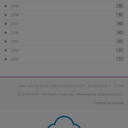
2019
19
2018
18
2017
40
2016
40
2015
20
2014
6
2012
1
Copyright © 2026 CARPIGIANI GROUP - Ali Group S.r.l. - P.IVA
13239980967 - All Rights Reserved -
Powered by antherica.com
-
Preferenze cookies