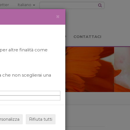
etter
Italiano
×
TS
LOCATION
BOOKSHOP
CONTATTACI
per altre finalità come
o a che non sceglierai una
rsonalizza
Rifiuta tutti
ARCHIVIO