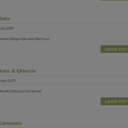
lato
zo 2017
olatiere Belga Edouard Bechoux
LEGGI TU
tura di Ghiaccio
raio 2017
 Mondo Fabrizio Donatone
LEGGI TU
 Carnevale