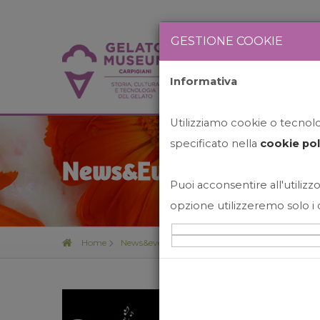
GESTIONE COOKIE
Informativa
HOME
STO
Utilizziamo cookie o tecnolog
specificato nella
cookie pol
News&Events
Puoi acconsentire all'utilizzo
opzione utilizzeremo solo i 
Home
News&events