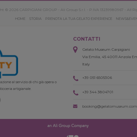
ht © 2026 CARPIGIANI GROUP - Ali Group S.r.l. - P.IVA 13239980967 - All Ri
HOME
STORIA
PRENOTA LA TUA GELATO EXPERIENCE
NEWS&EVE
CONTATTI
Gelato Museum Carpigiani
Via Emilia, 45 40011 Anzola Em
Italy
+39 051 6505306
zione al servizio di chi già opera o
ticceria artigianale.
+39 344 3804701
booking@gelatomuseum.com