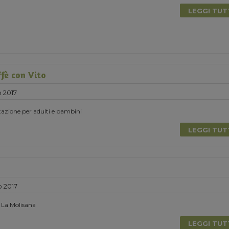
LEGGI TU
ffè con Vito
 2017
azione per adulti e bambini
LEGGI TU
o 2017
 La Molisana
LEGGI TU