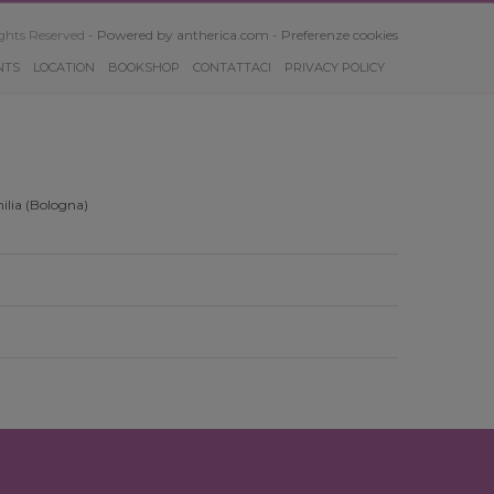
ghts Reserved -
Powered by antherica.com
-
Preferenze cookies
NTS
LOCATION
BOOKSHOP
CONTATTACI
PRIVACY POLICY
ilia (Bologna)