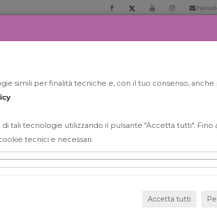
Newsl
RIA
PRENOTA LA TUA GELATO EXPERIENCE
NEWS&EVEN
ie simili per finalità tecniche e, con il tuo consenso, anche 
icy
.
 di tali tecnologie utilizzando il pulsante "Accetta tutti". Fin
cookie tecnici e necessari.
HAPPY HOUR GRECO CON
Accetta tutti
Pe