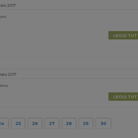
aio 2017
bini
LEGGI TU
aio 2017
ntino
LEGGI TU
24
25
26
27
28
29
30