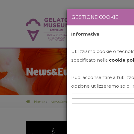
GESTIONE COOKIE
Informativa
HOME
STO
Utilizziamo cookie o tecnolog
specificato nella
cookie pol
News&Events
Puoi acconsentire all'utilizzo
opzione utilizzeremo solo i 
Home
News&events