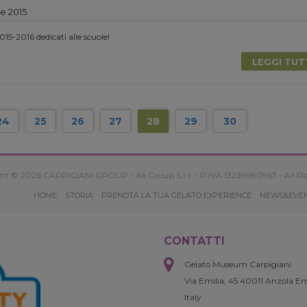
e 2015
2015-2016 dedicati alle scuole!
LEGGI TU
24
25
26
27
28
29
30
ht © 2026 CARPIGIANI GROUP - Ali Group S.r.l. - P.IVA 13239980967 - All Ri
HOME
STORIA
PRENOTA LA TUA GELATO EXPERIENCE
NEWS&EVE
CONTATTI
Gelato Museum Carpigiani
Via Emilia, 45 40011 Anzola Em
Italy