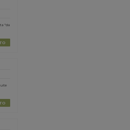
ta "da
TTO
uite
TTO