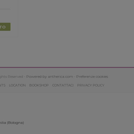
TTO
ghts Reserved -
Powered by antherica.com
-
Preferenze cookies
NTS
LOCATION
BOOKSHOP
CONTATTACI
PRIVACY POLICY
ilia (Bologna)