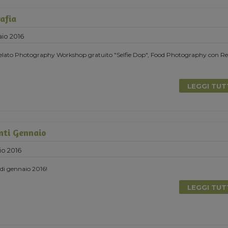
afia
io 2016
elato Photography Workshop gratuito "Selfie Dop", Food Photography con Ref
LEGGI TU
nti Gennaio
io 2016
i di gennaio 2016!
LEGGI TU