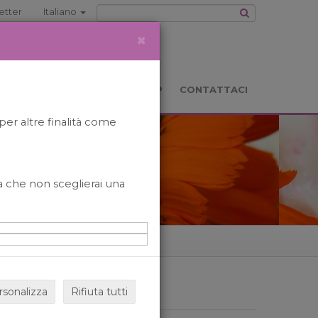
etter
Italiano
×
TS
LOCATION
BOOKSHOP
CONTATTACI
per altre finalità come
o a che non sceglierai una
rsonalizza
Rifiuta tutti
ARCHIVIO