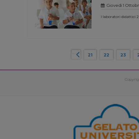
Giovedi 1 Ottobr
I laboratori didattici 
21
22
23
Copyrig