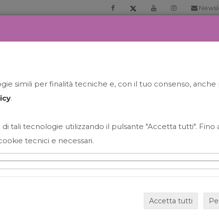
Newsl
RIA
PRENOTA LA TUA GELATO EXPERIENCE
NEWS&EVEN
ie simili per finalità tecniche e, con il tuo consenso, anche 
icy
.
 di tali tecnologie utilizzando il pulsante "Accetta tutti". Fin
cookie tecnici e necessari.
HAPPY HOUR GRECO CON
Accetta tutti
Pe