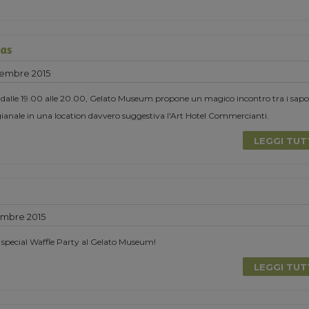
mas
cembre 2015
 dalle 19.00 alle 20.00, Gelato Museum propone un magico incontro tra i sapor
tigianale in una location davvero suggestiva l'Art Hotel Commercianti.
LEGGI TU
mbre 2015
pecial Waffle Party al Gelato Museum!
LEGGI TU