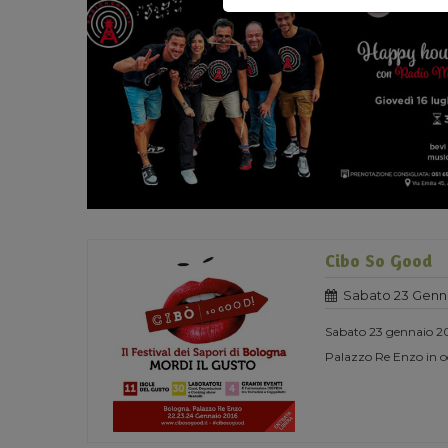
Cibo So Good
Sabato 23 Genna
Sabato 23 gennaio 201
Palazzo Re Enzo in oc