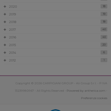
2020
18
2019
19
2018
18
2017
40
2016
40
2015
20
2014
6
2012
1
Copyright © 2026 CARPIGIANI GROUP - Ali Group S.r.l. - P.IVA
13239980967 - All Rights Reserved -
Powered by antherica.com
-
Preferenze cookies