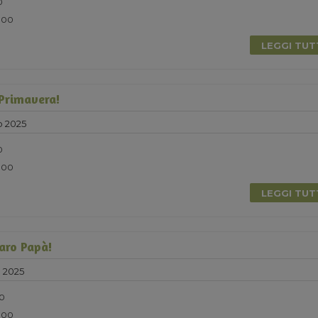
0
5.00
LEGGI TU
 Primavera!
o 2025
0
5.00
LEGGI TU
Caro Papà!
 2025
30
5.00