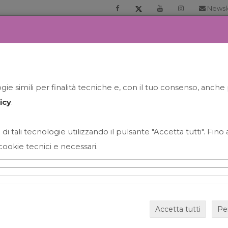
Newsl
RIA
PRENOTA LA TUA GELATO EXPERIENCE
NEWS&EVEN
ie simili per finalità tecniche e, con il tuo consenso, anche 
icy
.
 di tali tecnologie utilizzando il pulsante "Accetta tutti". Fin
cookie tecnici e necessari.
HAPPY HOUR GRECO CON
Accetta tutti
Pe