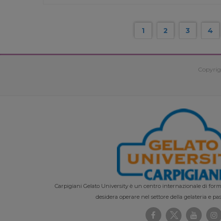
1
2
3
4
Copyrig
Carpigiani Gelato University è un centro internazionale di forma
desidera operare nel settore della gelateria e pas