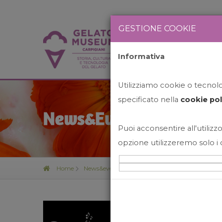
GESTIONE COOKIE
Informativa
HOME
STO
Utilizziamo cookie o tecnolog
specificato nella
cookie pol
News&Events
Puoi acconsentire all'utilizzo
opzione utilizzeremo solo i 
Home
News&events