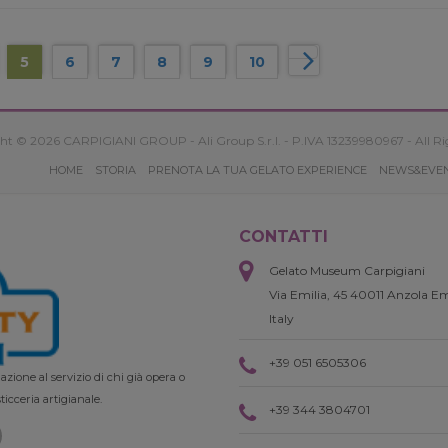
5
6
7
8
9
10
ht © 2026 CARPIGIANI GROUP - Ali Group S.r.l. - P.IVA 13239980967 - All Ri
HOME
STORIA
PRENOTA LA TUA GELATO EXPERIENCE
NEWS&EVE
CONTATTI
Gelato Museum Carpigiani
Via Emilia, 45 40011 Anzola Em
Italy
+39 051 6505306
zione al servizio di chi già opera o
ticceria artigianale.
+39 344 3804701