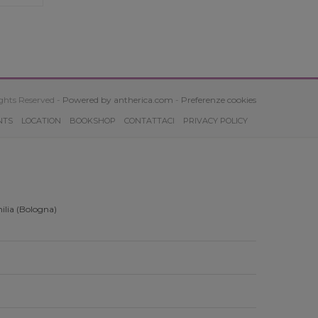
ghts Reserved -
Powered by antherica.com
-
Preferenze cookies
NTS
LOCATION
BOOKSHOP
CONTATTACI
PRIVACY POLICY
ilia (Bologna)