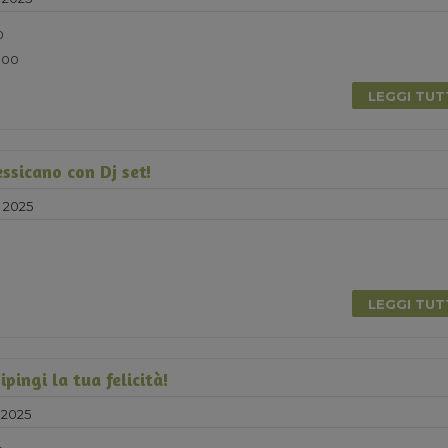
0
5.00
LEGGI TU
sicano con Dj set!
e 2025
LEGGI TU
pingi la tua felicità!
 2025