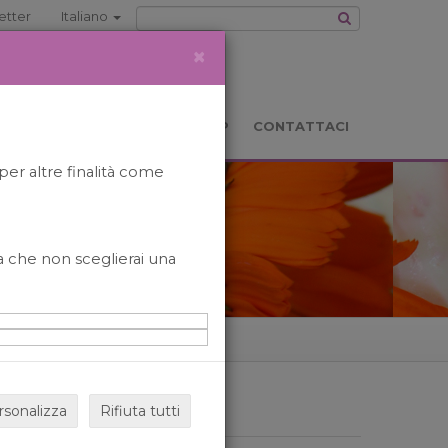
etter
Italiano
×
TS
LOCATION
BOOKSHOP
CONTATTACI
per altre finalità come
o a che non sceglierai una
rsonalizza
Rifiuta tutti
ARCHIVIO