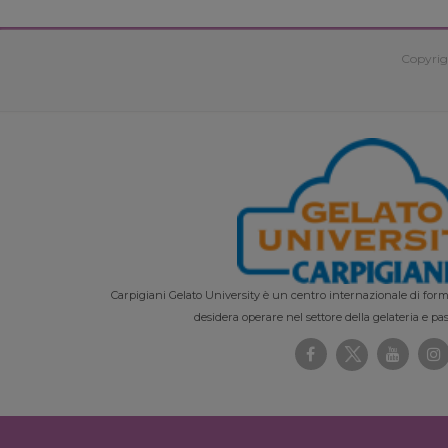
Copyrig
Carpigiani Gelato University è un centro internazionale di forma
desidera operare nel settore della gelateria e pas