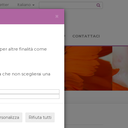
etter
Italiano
×
TS
LOCATION
BOOKSHOP
CONTATTACI
per altre finalità come
o a che non sceglierai una
rsonalizza
Rifiuta tutti
ARCHIVIO