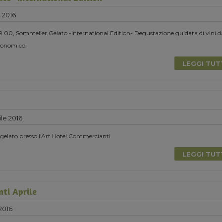
e 2016
 19.00, Sommelier Gelato -International Edition- Degustazione guidata di vini d
ronomico!
LEGGI TU
le 2016
-gelato presso l'Art Hotel Commercianti
LEGGI TU
nti Aprile
2016