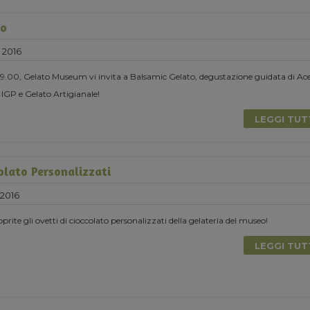
to
 2016
19.00, Gelato Museum vi invita a Balsamic Gelato, degustazione guidata di Ac
IGP e Gelato Artigianale!
LEGGI TU
olato Personalizzati
 2016
oprite gli ovetti di cioccolato personalizzati della gelateria del museo!
LEGGI TU