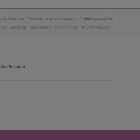
ghts Reserved -
Powered by antherica.com
-
Preferenze cookies
NTS
LOCATION
BOOKSHOP
CONTATTACI
PRIVACY POLICY
ilia (Bologna)