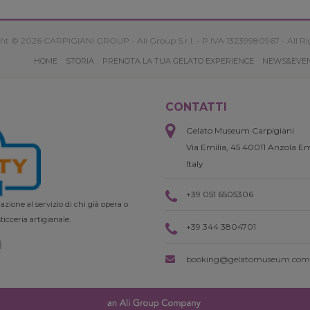
ht © 2026 CARPIGIANI GROUP - Ali Group S.r.l. - P.IVA 13239980967 - All Ri
HOME
STORIA
PRENOTA LA TUA GELATO EXPERIENCE
NEWS&EVE
CONTATTI
Gelato Museum Carpigiani
Via Emilia, 45 40011 Anzola Em
Italy
+39 051 6505306
zione al servizio di chi già opera o
ticceria artigianale.
+39 344 3804701
booking@gelatomuseum.com