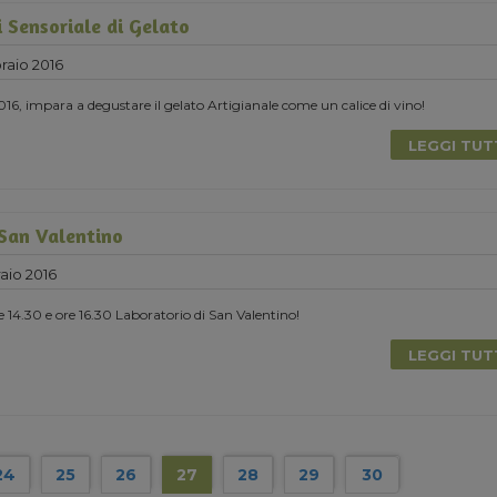
i Sensoriale di Gelato
raio 2016
016, impara a degustare il gelato Artigianale come un calice di vino!
LEGGI TU
 San Valentino
aio 2016
e 14.30 e ore 16.30 Laboratorio di San Valentino!
LEGGI TU
24
25
26
27
28
29
30