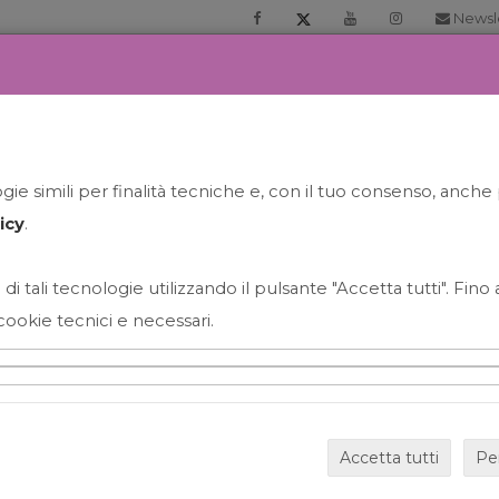
Newsl
RIA
PRENOTA LA TUA GELATO EXPERIENCE
NEWS&EVEN
ie simili per finalità tecniche e, con il tuo consenso, anche 
icy
.
 di tali tecnologie utilizzando il pulsante "Accetta tutti". Fin
cookie tecnici e necessari.
HAPPY HOUR GRECO CON
Accetta tutti
Pe