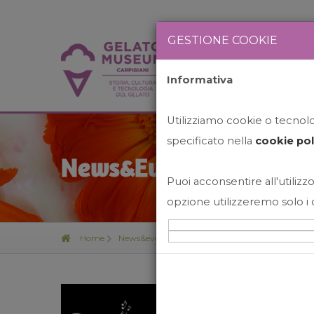
GESTIONE COOKIE
Informativa
HOME
STO
Utilizziamo cookie o tecnolog
specificato nella
cookie pol
News&Events
Puoi acconsentire all'utilizzo
opzione utilizzeremo solo i 
Home
News&events